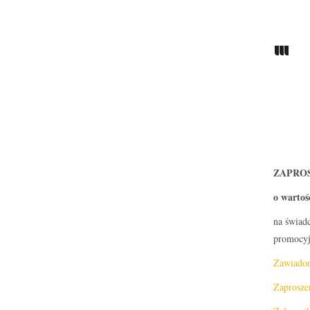
ZAPROS
o wartoś
na świad
promocyj
Zawiadom
Zaprosze