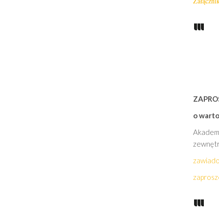
Załącznik
ZAPRO
o warto
Akademi
zewnętr
zawiado
zaprosz