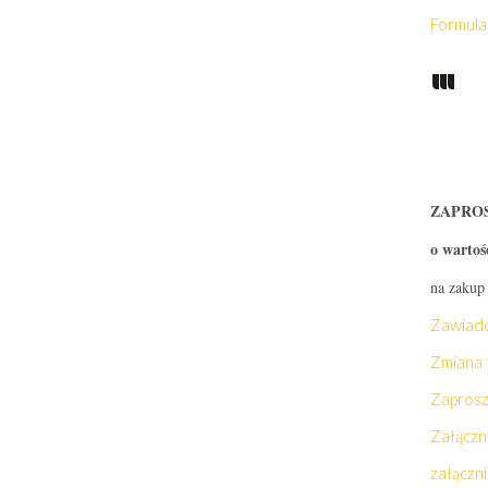
Formul
ZAPROS
o wartoś
na zakup
Zawiado
Zmiana 
Zaprosz
Załączni
załączn