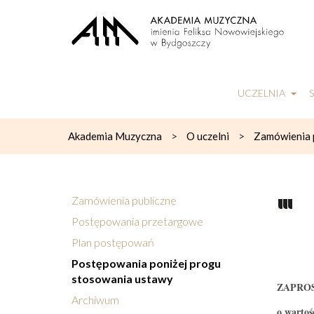
UCZELNIA
>
>
Akademia Muzyczna
O uczelni
Zamówienia 
Zamówienia publiczne
Postępowania przetargowe
Plan postępowań
Postępowania poniżej progu
stosowania ustawy
ZAPROS
Archiwum
o wartoś