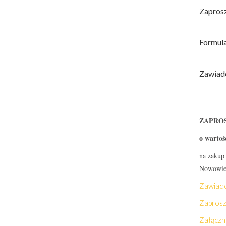
Zaprosz
Formula
Zawiado
ZAPROS
o wartoś
na zakup
Nowowiej
Zawiado
Zaprosz
Załączni