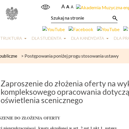
A
A
A
STRUKTURA
DLA STUDENTA
DLA KANDYDATA
DLA P
>
Postępowania poniżej progu stosowania ustawy
publiczne
Zaproszenie do złożenia oferty na wy
kompleksowego opracowania dotycząc
oświetlenia scenicznego
ZENIE DO ZŁOŻENIA OFERTY
ci nieprzekraczającej kwoty określonej w art. 2 ust.1 pkt.1 ustawy