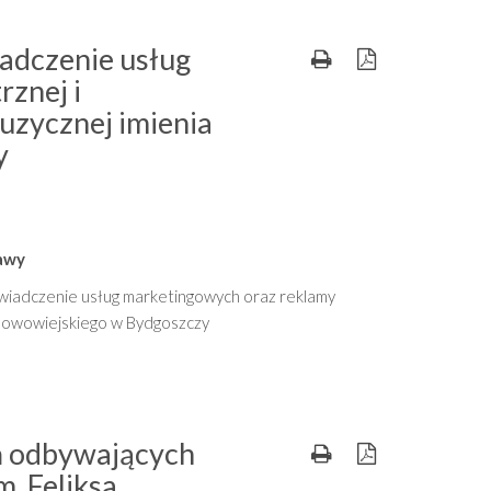
iadczenie usług
znej i
uzycznej imienia
y
tawy
świadczenie usług marketingowych oraz reklamy
 Nowowiejskiego w Bydgoszczy
ń odbywających
. Feliksa