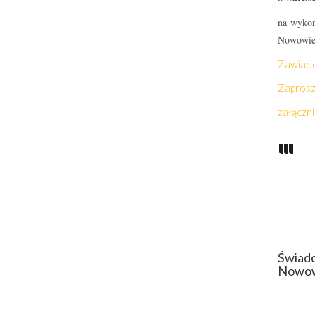
na wykon
Nowowiej
Zawiado
Zaprosz
załączni
Świadc
Nowowi