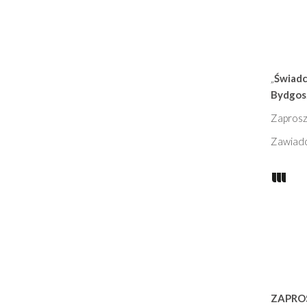
„
Świadc
Bydgos
Zapros
Zawiado
ZAPRO