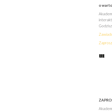
o warto
Akademi
interakt
Godzisz
Zawiado
Zaprosz
ZAPRO
Akademi