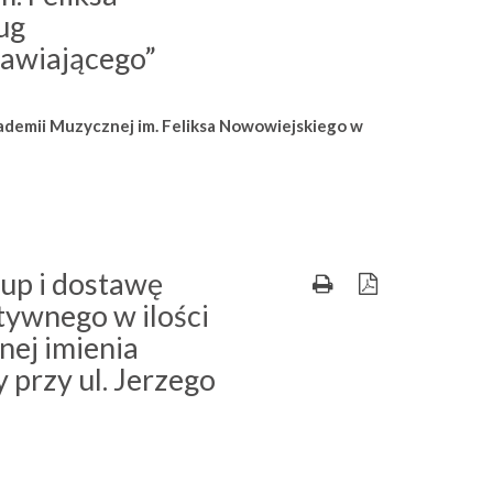
ug
awiającego”
ademii Muzycznej im. Feliksa Nowowiejskiego w
kup i dostawę
ywnego w ilości
nej imienia
przy ul. Jerzego