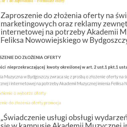
 nr 1 do zaproszenia – Formularz oferty
Zaproszenie do złożenia oferty na św
marketingowych oraz reklamy zewnętr
internetowej na potrzeby Akademii M
Feliksa Nowowiejskiego w Bydgoszcz
SZENIE DO ZŁOŻENIA OFERTY
ści nieprzekraczającej kwoty określonej w art. 2 ust.1 pkt.1 us
a Muzyczna w Bydgoszczy zwraca się z prośbą o złożenie oferty na 
znej i internetowej na potrzeby Akademii Muzycznej imienia Feliksa
mienie o wyborze oferty
enie do złożenia oferty promocja
„Świadczenie usługi obsługi wydarze
się w kampusie Akademii Muzycznej im