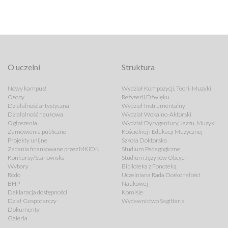
O uczelni
Struktura
Nowy kampus!
Wydział Kompozycji, Teorii Muzyki i
Osoby
Reżyserii Dźwięku
Działalność artystyczna
Wydział Instrumentalny
Działalność naukowa
Wydział Wokalno-Aktorski
Ogłoszenia
Wydział Dyrygentury, Jazzu, Muzyki
Zamówienia publiczne
Kościelnej i Edukacji Muzycznej
Projekty unijne
Szkoła Doktorska
Zadania finansowane przez MKiDN
Studium Pedagogiczne
Konkursy/Stanowiska
Studium Języków Obcych
Wybory
Biblioteka z Fonoteką
Rodo
Uczelniana Rada Doskonałości
BHP
Naukowej
Deklaracja dostępności
Komisje
Dział Gospodarczy
Wydawnictwo Sagittaria
Dokumenty
Galeria