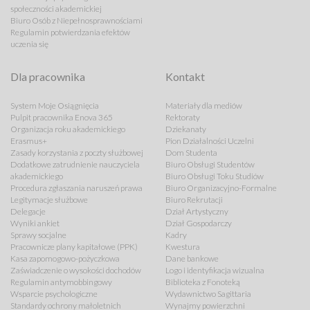
społeczności akademickiej
Biuro Osób z Niepełnosprawnościami
Regulamin potwierdzania efektów
uczenia się
Dla pracownika
Kontakt
System Moje Osiągnięcia
Materiały dla mediów
Pulpit pracownika Enova 365
Rektoraty
Organizacja roku akademickiego
Dziekanaty
Erasmus+
Pion Działalności Uczelni
Zasady korzystania z poczty służbowej
Dom Studenta
Dodatkowe zatrudnienie nauczyciela
Biuro Obsługi Studentów
akademickiego
Biuro Obsługi Toku Studiów
Procedura zgłaszania naruszeń prawa
Biuro Organizacyjno-Formalne
Legitymacje służbowe
Biuro Rekrutacji
Delegacje
Dział Artystyczny
Wyniki ankiet
Dział Gospodarczy
Sprawy socjalne
Kadry
Pracownicze plany kapitałowe (PPK)
Kwestura
Kasa zapomogowo-pożyczkowa
Dane bankowe
Zaświadczenie o wysokości dochodów
Logo i identyfikacja wizualna
Regulamin antymobbingowy
Biblioteka z Fonoteką
Wsparcie psychologiczne
Wydawnictwo Sagittaria
Standardy ochrony małoletnich
Wynajmy powierzchni