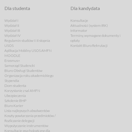
Dla studenta
Dla kandydata
Wydział I
Konsultacje
Wydział II
Aktualności (system IRK)
Wydział III
Informator
Wydział IV
Terminy, wymagane dokumenty i
Regulamin studiów I i II stopnia
opłaty
USOS
Kontakt Biuro Rekrutacji
Aplikacja Mobilny USOS AMFN
MOODLE
Erasmus+
Samorząd Studencki
Biuro Obsługi Studentów
Organizacja roku akademickiego
Stypendia
Dom studenta
Korzystanie z sal AMFN
Ubezpieczenia
Szkolenie BHP
Biuro Karier
Lista najlepszych absolwentów
Koszty powtarzania przedmiotów /
Rozliczanie delegacji
Wypożyczanie instrumentów
Konsultacje psychologiczne dla