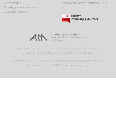
Ocena kadry
Przewodnik po administracji i FAQ
Zasady przekładania zajęć
Dla zleceniobiorcy
Akademia Muzyczna im. Feliksa Nowowiejskiego w Bydgoszczy
ul. prof. Jerzego Godziszewskiego 1, 85-075 Bydgoszcz
Copyright © 2026 Akademia Muzyczna. Wszelkie prawa zastrzeżone.
Projekt i wykonanie:
052B agencja kreatywna