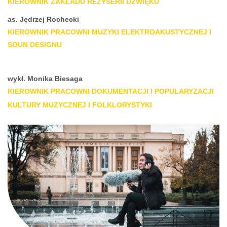
KIEROWNIK ZAKŁADU REŻYSERII DŹWIĘKU
as. Jędrzej Rochecki
KIEROWNIK PRACOWNI MUZYKI ELEKTROAKUSTYCZNEJ I
SOUN DESIGNU
wykł. Monika Biesaga
KIEROWNIK PRACOWNI DOKUMENTACJI I POPULARYZACJI
KULTURY MUZYCZNEJ I FOLKLORYSTYKI