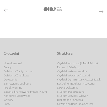
O uczelni
Struktura
Nowy kampus!
Wydział Kompozycji, Teorii Muzyki i
Osoby
Reżyserii Dźwięku
Działalność artystyczna
Wydział Instrumentalny
Działalność naukowa
Wydział Wokalno-Aktorski
Ogłoszenia
Wydział Dyrygentury, Jazzu, Muzyki
Zamówienia publiczne
Kościelnej i Edukacji Muzycznej
Projekty unijne
Szkoła Doktorska
Zadania finansowane przez MKiDN
Studium Pedagogiczne
Konkursy/Stanowiska
Studium Języków Obcych
Wybory
Biblioteka z Fonoteką
Rodo
Uczelniana Rada Doskonałości