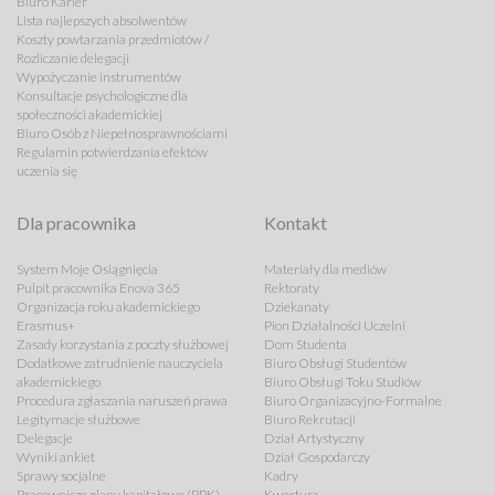
Biuro Karier
Lista najlepszych absolwentów
Koszty powtarzania przedmiotów /
Rozliczanie delegacji
Wypożyczanie instrumentów
Konsultacje psychologiczne dla
społeczności akademickiej
Biuro Osób z Niepełnosprawnościami
Regulamin potwierdzania efektów
uczenia się
Dla pracownika
Kontakt
System Moje Osiągnięcia
Materiały dla mediów
Pulpit pracownika Enova 365
Rektoraty
Organizacja roku akademickiego
Dziekanaty
Erasmus+
Pion Działalności Uczelni
Zasady korzystania z poczty służbowej
Dom Studenta
Dodatkowe zatrudnienie nauczyciela
Biuro Obsługi Studentów
akademickiego
Biuro Obsługi Toku Studiów
Procedura zgłaszania naruszeń prawa
Biuro Organizacyjno-Formalne
Legitymacje służbowe
Biuro Rekrutacji
Delegacje
Dział Artystyczny
Wyniki ankiet
Dział Gospodarczy
Sprawy socjalne
Kadry
Pracownicze plany kapitałowe (PPK)
Kwestura