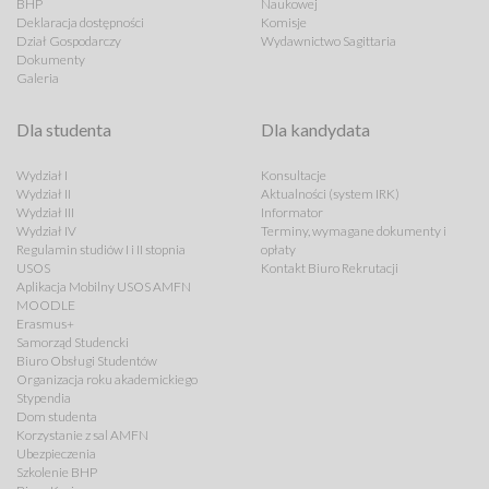
BHP
Naukowej
Deklaracja dostępności
Komisje
Dział Gospodarczy
Wydawnictwo Sagittaria
Dokumenty
Galeria
Dla studenta
Dla kandydata
Wydział I
Konsultacje
Wydział II
Aktualności (system IRK)
Wydział III
Informator
Wydział IV
Terminy, wymagane dokumenty i
Regulamin studiów I i II stopnia
opłaty
USOS
Kontakt Biuro Rekrutacji
Aplikacja Mobilny USOS AMFN
MOODLE
Erasmus+
Samorząd Studencki
Biuro Obsługi Studentów
Organizacja roku akademickiego
Stypendia
Dom studenta
Korzystanie z sal AMFN
Ubezpieczenia
Szkolenie BHP