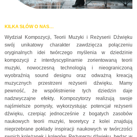
KILKA SŁÓW O NAS…
Wydział Kompozycji, Teorii Muzyki i Reżyserii Dźwięku
swój unikatowy charakter zawdzięcza połączeniu
oryginalnych idei twórczego myślenia w dziedzinie
kompozycji z interdyscyplinarnie zorientowaną teorii
muzyki, nowoczesną technologią i nieograniczoną
wyobraźnią sound designu oraz odważną kreacją
muzycznych przestrzeni reżyserii dźwięku. Mamy
pewność, że współistnienie tych dziedzin daje
nadzwyczajne efekty. Kompozytorzy realizują swoje
najśmielsze pomysły, wykorzystując potencjał reżyserii
dźwięku, czerpiąc jednocześnie z bogatych zasobów
naukowych teorii muzyki, teoretycy z kolei znajdują
nieprzebrane pokłady inspiracji naukowych w twórczości
swoich koleżanek i kolegów. Reżyserzy dźwięku, będąc w