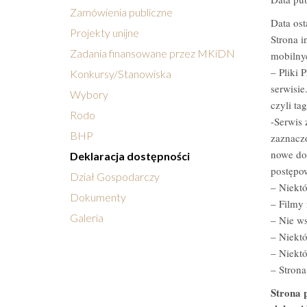
Zamówienia publiczne
Data osta
Projekty unijne
Strona i
Zadania finansowane przez MKiDN
mobilny
– Pliki 
Konkursy/Stanowiska
serwisie
Wybory
czyli ta
Rodo
-Serwis
BHP
zaznaczo
nowe do
Deklaracja dostępności
postępo
Dział Gospodarczy
– Niektó
Dokumenty
– Filmy 
Galeria
– Nie ws
– Niektó
– Niektó
– Strona
Strona p