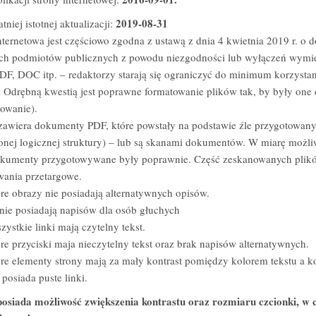
2019-08-31
tniej istotnej aktualizacji:
nternetowa jest częściowo zgodna z ustawą z dnia 4 kwietnia 2019 r. o do
ch podmiotów publicznych z powodu niezgodności lub wyłączeń wymie
PDF, DOC itp. – redaktorzy starają się ograniczyć do minimum korzystan
. Odrębną kwestią jest poprawne formatowanie plików tak, by były one
gowanie).
 zawiera dokumenty PDF, które powstały na podstawie źle przygotowa
nej logicznej struktury) – lub są skanami dokumentów. W miarę możli
kumenty przygotowywane były poprawnie. Część zeskanowanych plików
wania przetargowe.
re obrazy nie posiadają alternatywnych opisów.
nie posiadają napisów dla osób głuchych
zystkie linki mają czytelny tekst.
re przyciski maja nieczytelny tekst oraz brak napisów alternatywnych.
re elementy strony mają za mały kontrast pomiędzy kolorem tekstu a ko
 posiada puste linki.
osiada możliwość zwiększenia kontrastu oraz rozmiaru czcionki, w ce