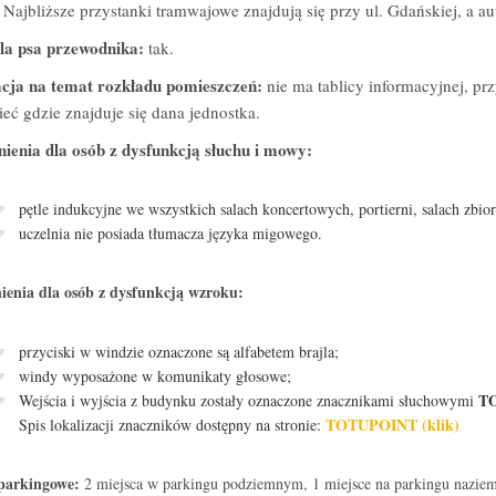
:
Najbliższe przystanki tramwajowe znajdują się przy ul. Gdańskiej, a 
la psa przewodnika:
tak.
cja na temat rozkładu pomieszczeń:
nie ma tablicy informacyjnej, prz
eć gdzie znajduje się dana jednostka.
ienia dla osób z dysfunkcją słuchu i mowy:
pętle indukcyjne we wszystkich salach koncertowych, portierni, salach zbi
uczelnia nie posiada tłumacza języka migowego.
enia dla osób z dysfunkcją wzroku:
przyciski w windzie oznaczone są alfabetem brajla;
windy wyposażone w komunikaty głosowe;
T
Wejścia i wyjścia z budynku zostały oznaczone znacznikami słuchowymi
TOTUPOINT (klik)
Spis lokalizacji znaczników dostępny na stronie:
 parkingowe:
2 miejsca w parkingu podziemnym, 1 miejsce na parkingu nazi