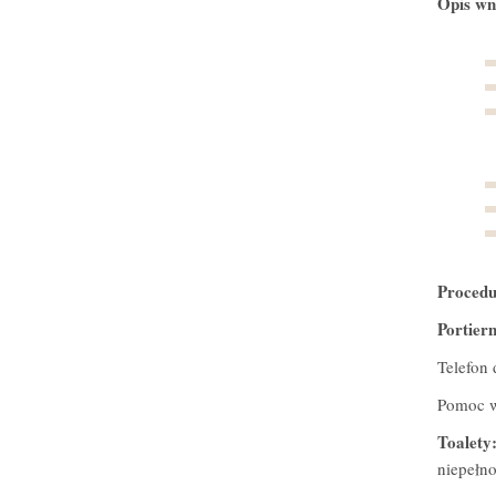
Opis wn
Procedu
Portier
Telefon 
Pomoc w
Toalety
niepełn