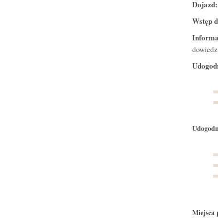
Dojazd
Wstęp d
Informa
dowiedzi
Udogodn
Udogodni
Miejsca