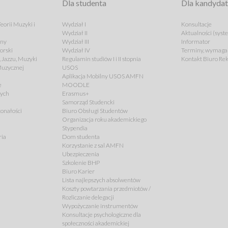
Dla studenta
Dla kandyda
eorii Muzyki i
Wydział I
Konsultacje
Wydział II
Aktualności (syst
lny
Wydział III
Informator
orski
Wydział IV
Terminy, wymagan
 Jazzu, Muzyki
Regulamin studiów I i II stopnia
Kontakt Biuro Rek
 Muzycznej
USOS
Aplikacja Mobilny USOS AMFN
e
MOODLE
cych
Erasmus+
Samorząd Studencki
onałości
Biuro Obsługi Studentów
Organizacja roku akademickiego
Stypendia
ria
Dom studenta
Korzystanie z sal AMFN
Ubezpieczenia
Szkolenie BHP
Biuro Karier
Lista najlepszych absolwentów
Koszty powtarzania przedmiotów /
Rozliczanie delegacji
Wypożyczanie instrumentów
Konsultacje psychologiczne dla
społeczności akademickiej