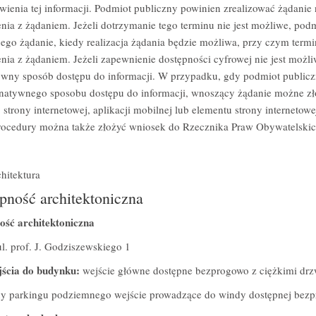
wienia tej informacji. Podmiot publiczny powinien zrealizować żądanie 
nia z żądaniem. Jeżeli dotrzymanie tego terminu nie jest możliwe, pod
go żądanie, kiedy realizacja żądania będzie możliwa, przy czym termin
nia z żądaniem. Jeżeli zapewnienie dostępności cyfrowej nie jest mo
ywny sposób dostępu do informacji. W przypadku, gdy podmiot publicz
ernatywnego sposobu dostępu do informacji, wnoszący żądanie możne z
 strony internetowej, aplikacji mobilnej lub elementu strony internetow
rocedury można także złożyć wniosek do Rzecznika Praw Obywatelskic
hitektura
pność architektoniczna
ość architektoniczna
l. prof. J. Godziszewskiego 1
jścia do budynku:
wejście główne dostępne bezprogowo z ciężkimi drz
ny parkingu podziemnego wejście prowadzące do windy dostępnej bezp