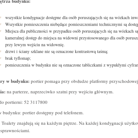
ętrza budynku:
wszystkie kondygnacje dostępne dla osób poruszających się na wózkach inw
Wszystkie pomieszczenia niebędące pomieszczeniami technicznymi są dost
Miejsca dla publiczności w przypadku osób poruszających się na wózkach są
kameralnej dostęp do miejsca na widowni przystosowanego dla osób porusza
przy lewym wejściu na widownię.
drzwi i ściany szklane nie są oznaczone kontrastową taśmą;
brak tyflomap;
pomieszczenia w budynku nie są oznaczone tabliczkami z wypukłymi cyframi
ry w budynku:
portier pomaga przy obsłudze platformy przyschodowej
nia:
na parterze, naprzeciwko szatni przy wejściu głównym.
do portierni: 52 3117800
 budynku: portier dostępny pod telefonem.
:
Toalety znajdują się na każdym piętrze. Na każdej kondygnacji użytkow
osprawnościami.