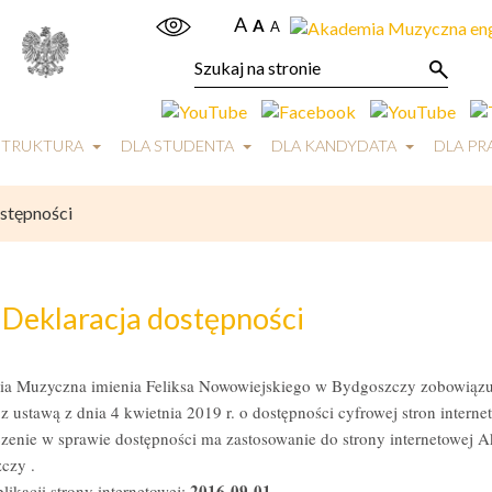
A
A
A
STRUKTURA
DLA STUDENTA
DLA KANDYDATA
DLA P
stępności
Deklaracja dostępności
a Muzyczna imienia Feliksa Nowowiejskiego w Bydgoszczy
zobowiązuj
z ustawą z dnia 4 kwietnia 2019 r. o dostępności cyfrowej stron intern
zenie w sprawie dostępności ma zastosowanie do strony internetowej 
czy .
2016-09-01
.
likacji strony internetowej: