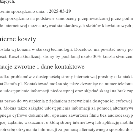
dzących.
2025-03-29
zenie sporządzono dnia: :
cję sporządzono na podstawie samooceny przeprowadzonej przez podmi
ie internetowej można używać standardowych skrótów klawiaturowych p
ierne koszty
ostała wykonana w starszej technologii. Docelowo ma powstać nowy por
ści. Koszt aktualizacji strony by pochłonął około 30% kosztu stworzen
macje zwrotne i dane kontaktowe
adku problemów z dostępnością strony internetowej prosimy o kontakt
iat@amfn.pl
. Kontaktować można się także dzwoniąc na numer telefon
o udostępnienie informacji niedostępnej oraz składać skargi na brak za
 prawo do wystąpienia z żądaniem zapewnienia dostępności cyfrowej str
. Można także zażądać udostępnienia informacji za pomocą alternatyw
pnego cyfrowo dokumentu, opisanie zawartości filmu bez audiodeskryp
ącej żądanie, wskazanie, o którą stronę internetową lub aplikację mobil
potrzebę otrzymania informacji za pomocą alternatywnego sposobu dost