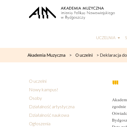
UCZELNIA
>
>
Deklaracja do
Akademia Muzyczna
O uczelni
O uczelni
Nowy kampus!
Osoby
Akademi
zgodnie 
Działalność artystyczna
Oświadc
Działalność naukowa
Bydgosz
Ogłoszenia
Data pub