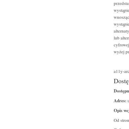
przedsta
wystąpie
wnoszące
wystąpie
alternat
lub alt
cyfrowej
wyżej p
a11y-arc
Dostę
Dostępn
Adres:
u
Opis we
Od stro