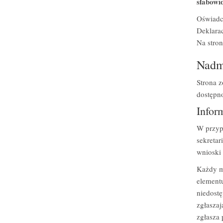
słabowi
Oświadc
Deklara
Na stron
Nadm
Strona z
dostępno
Infor
W przyp
sekretar
wnioski 
Każdy ma
elementu
niedostę
zgłaszaj
zgłasza 