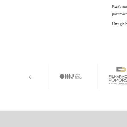
Ewakuac
pożarowe
Uwagi:
b