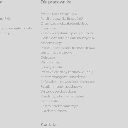
ta
Dla pracownika
System Moje Osiągnięcia
em IRK)
Pulpit pracownika Enova 365
Organizacja roku akademickiego
e dokumenty i opłaty
Erasmus+
rutacji
Zasady korzystania z poczty służbowej
Dodatkowe zatrudnienie nauczyciela
akademickiego
Procedura zgłaszania naruszeń prawa
Legitymacje służbowe
Delegacje
Wyniki ankiet
Sprawy socjalne
Pracownicze plany kapitałowe (PPK)
Kasa zapomogowo-pożyczkowa
Zaświadczenie o wysokości dochodów
Regulamin antymobbingowy
Wsparcie psychologiczne
Standardy ochrony małoletnich
Ocena kadry
Zasady przekładania zajęć
Dla zleceniobiorcy
Kontakt