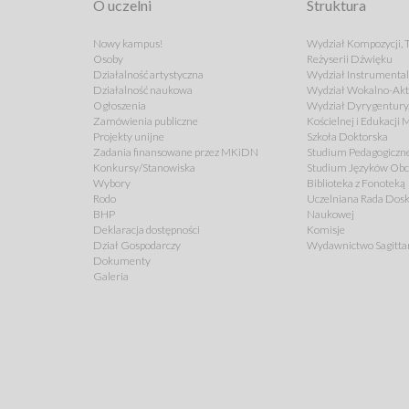
O uczelni
Struktura
Nowy kampus!
Wydział Kompozycji, T
Osoby
Reżyserii Dźwięku
Działalność artystyczna
Wydział Instrumenta
Działalność naukowa
Wydział Wokalno-Akt
Ogłoszenia
Wydział Dyrygentury,
Zamówienia publiczne
Kościelnej i Edukacji
Projekty unijne
Szkoła Doktorska
Zadania finansowane przez MKiDN
Studium Pedagogiczn
Konkursy/Stanowiska
Studium Języków Ob
Wybory
Biblioteka z Fonoteką
Rodo
Uczelniana Rada Dosk
BHP
Naukowej
Deklaracja dostępności
Komisje
Dział Gospodarczy
Wydawnictwo Sagitta
Dokumenty
Galeria