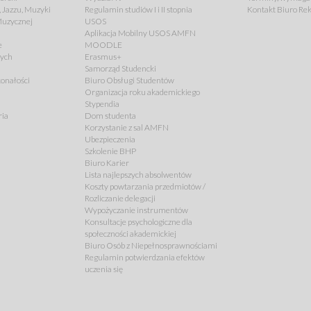
 Jazzu, Muzyki
Regulamin studiów I i II stopnia
Kontakt Biuro Rek
 Muzycznej
USOS
Aplikacja Mobilny USOS AMFN
e
MOODLE
cych
Erasmus+
Samorząd Studencki
onałości
Biuro Obsługi Studentów
Organizacja roku akademickiego
Stypendia
ria
Dom studenta
Korzystanie z sal AMFN
Ubezpieczenia
Szkolenie BHP
Biuro Karier
Lista najlepszych absolwentów
Koszty powtarzania przedmiotów /
Rozliczanie delegacji
Wypożyczanie instrumentów
Konsultacje psychologiczne dla
społeczności akademickiej
Biuro Osób z Niepełnosprawnościami
Regulamin potwierdzania efektów
uczenia się