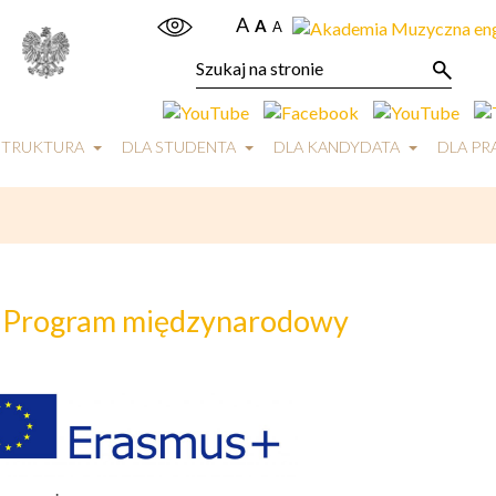
A
A
A
STRUKTURA
DLA STUDENTA
DLA KANDYDATA
DLA P
Program międzynarodowy