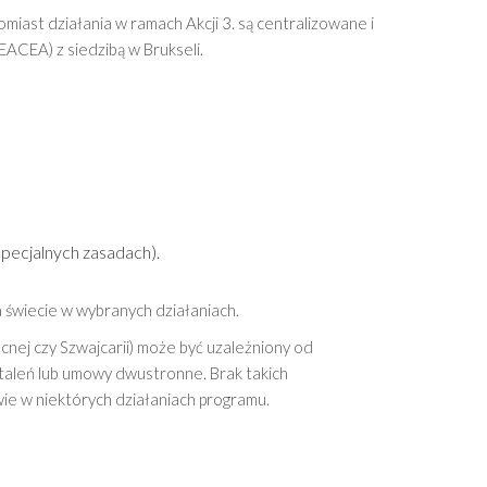
miast działania w ramach Akcji 3. są centralizowane i
ACEA) z siedzibą w Brukseli.
specjalnych zasadach).
a świecie w wybranych działaniach.
nej czy Szwajcarii) może być uzależniony od
taleń lub umowy dwustronne. Brak takich
e w niektórych działaniach programu.