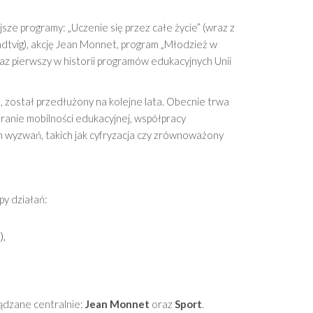
ze programy: „Uczenie się przez całe życie” (wraz z
dtvig), akcję Jean Monnet, program „Młodzież w
az pierwszy w historii programów edukacyjnych Unii
 został przedłużony na kolejne lata. Obecnie trwa
anie mobilności edukacyjnej, współpracy
h wyzwań, takich jak cyfryzacja czy zrównoważony
y działań:
),
ądzane centralnie:
Jean Monnet
oraz
Sport
.