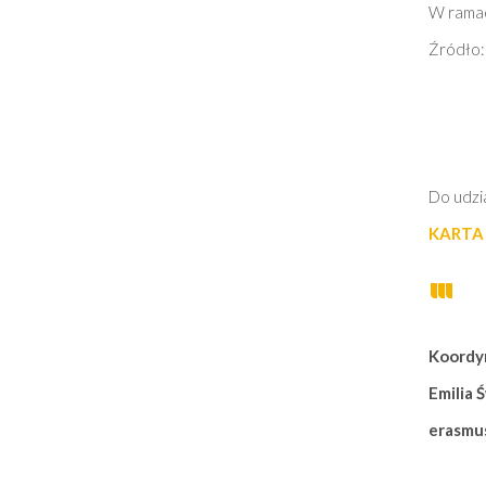
W ramac
Źródło
Do udzi
KARTA
Koordy
Emilia 
erasmu