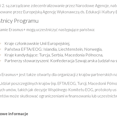
 i 2. są zarządzane zdecentralizowanie przez Narodowe Agencje, nato
owane przez Europejską Agencję Wykonawczą ds. Edukacji i Kultury (E
tnicy Programu
amie Erasmus+ mogą uczestniczyć następujące państwa:
Kraje członkowskie Unii Europejskiej,
Państwa EFTA/EOG: Islandia, Liechtenstein, Norwegia,
Kraje kandydujące: Turcja, Serbia, Macedonia Północna,
Partnerzy stowarzyszeni: Konfederacja Szwajcarska (udział na 
Erasmus+ jest także otwarty dla organizacji z krajów partnerskich n
dział poszczególnych krajów (np. EFTA/EOG, Turcji, Macedonii Północ
ych umów, takich jak decyzje Wspólnego Komitetu EOG, protokoły us
tów może skutkować ograniczeniami w finansowaniu lub uczestnictwi
owe informacje