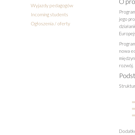
O pr
Wyjazdy pedagogów
Program 
Incoming students
jego pr
Ogłoszenia / oferty
działani
Europej
Program
nowa ed
międzyn
rozwój.
Pods
Struktu
Dodatko