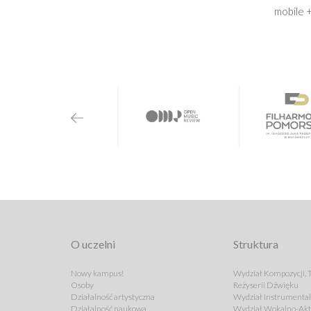
mobile 
O uczelni
Struktura
Nowy kampus!
Wydział Kompozycji, T
Osoby
Reżyserii Dźwięku
Działalność artystyczna
Wydział Instrumenta
Działalność naukowa
Wydział Wokalno-Akt