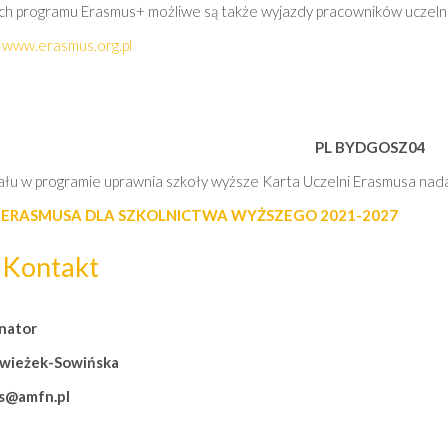
h programu Erasmus+ możliwe są także wyjazdy pracowników uczelni 
:
www.erasmus.org.pl
PL BYDGOSZ04
ału w programie uprawnia szkoły wyższe Karta Uczelni Erasmusa nad
 ERASMUSA DLA SZKOLNICTWA WYŻSZEGO 2021-2027
Kontakt
nator
Świeżek-Sowińska
s@amfn.pl