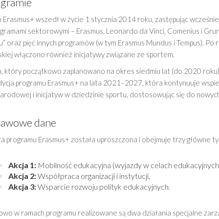
ogramie
Erasmus+ wszedł w życie 1 stycznia 2014 roku, zastępując wcześniejs
ogramami sektorowymi – Erasmus, Leonardo da Vinci, Comenius i Grun
u” oraz pięć innych programów (w tym Erasmus Mundus i Tempus). Po r
skiej włączono również inicjatywy związane ze sportem.
, który początkowo zaplanowano na okres siedmiu lat (do 2020 roku),
ycja programu Erasmus+ na lata 2021–2027, która kontynuuje wspier
arodowej i inicjatyw w dziedzinie sportu, dostosowując się do nowyc
tawowe dane
ra programu Erasmus+ została uproszczona i obejmuje trzy główne typ
Akcja 1:
Mobilność edukacyjna (wyjazdy w celach edukacyjnych
Akcja 2:
Współpraca organizacji i instytucji,
Akcja 3:
Wsparcie rozwoju polityk edukacyjnych.
wo w ramach programu realizowane są dwa działania specjalne zarz