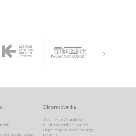
ta
Dla pracownika
System Moje Osiągnięcia
em IRK)
Pulpit pracownika Enova 365
Organizacja roku akademickiego
e dokumenty i opłaty
Erasmus+