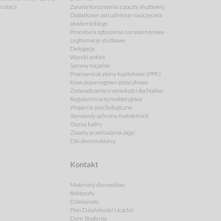
rutacji
Zasady korzystania z poczty służbowej
Dodatkowe zatrudnienie nauczyciela
akademickiego
Procedura zgłaszania naruszeń prawa
Legitymacje służbowe
Delegacje
Wyniki ankiet
Sprawy socjalne
Pracownicze plany kapitałowe (PPK)
Kasa zapomogowo-pożyczkowa
Zaświadczenie o wysokości dochodów
Regulamin antymobbingowy
Wsparcie psychologiczne
Standardy ochrony małoletnich
Ocena kadry
Zasady przekładania zajęć
Dla zleceniobiorcy
Kontakt
Materiały dla mediów
Rektoraty
Dziekanaty
Pion Działalności Uczelni
Dom Studenta