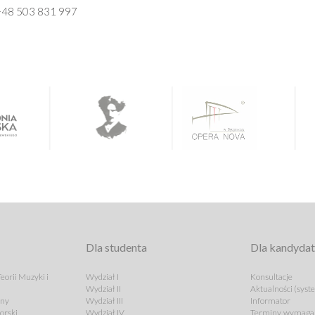
+48 503 831 997
Dla studenta
Dla kandyda
eorii Muzyki i
Wydział I
Konsultacje
Wydział II
Aktualności (syst
lny
Wydział III
Informator
orski
Wydział IV
Terminy, wymagan