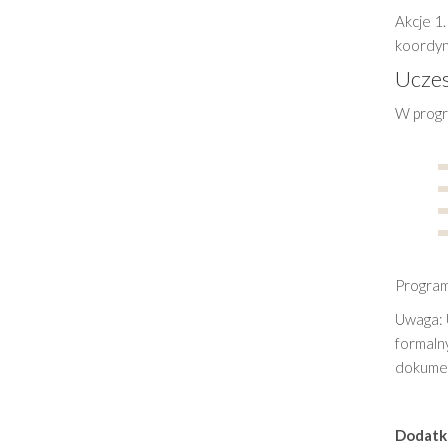
Akcje 1.
koordyn
Uczes
W progr
Program 
Uwaga: U
formaln
dokumen
Dodatk