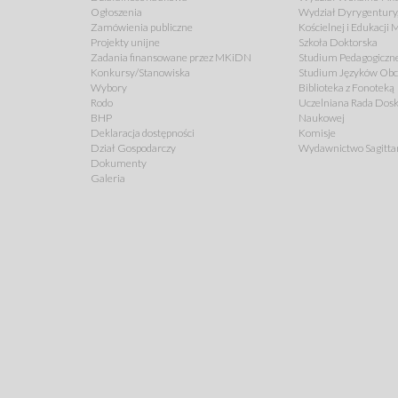
Ogłoszenia
Wydział Dyrygentury,
Zamówienia publiczne
Kościelnej i Edukacji
Projekty unijne
Szkoła Doktorska
Zadania finansowane przez MKiDN
Studium Pedagogiczn
Konkursy/Stanowiska
Studium Języków Ob
Wybory
Biblioteka z Fonoteką
Rodo
Uczelniana Rada Dosk
BHP
Naukowej
Deklaracja dostępności
Komisje
Dział Gospodarczy
Wydawnictwo Sagitta
Dokumenty
Galeria