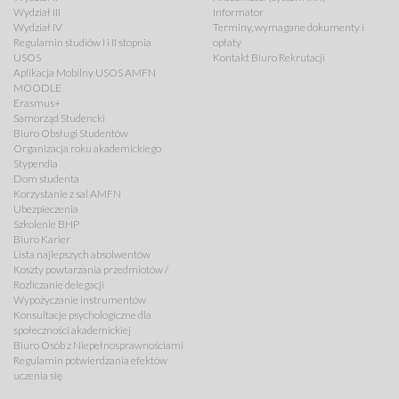
Wydział III
Informator
Wydział IV
Terminy, wymagane dokumenty i
Regulamin studiów I i II stopnia
opłaty
USOS
Kontakt Biuro Rekrutacji
Aplikacja Mobilny USOS AMFN
MOODLE
Erasmus+
Samorząd Studencki
Biuro Obsługi Studentów
Organizacja roku akademickiego
Stypendia
Dom studenta
Korzystanie z sal AMFN
Ubezpieczenia
Szkolenie BHP
Biuro Karier
Lista najlepszych absolwentów
Koszty powtarzania przedmiotów /
Rozliczanie delegacji
Wypożyczanie instrumentów
Konsultacje psychologiczne dla
społeczności akademickiej
Biuro Osób z Niepełnosprawnościami
Regulamin potwierdzania efektów
uczenia się