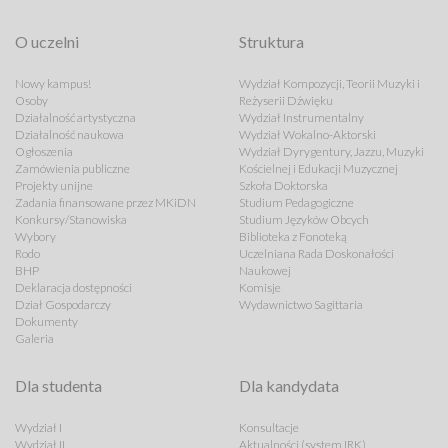
O uczelni
Struktura
Nowy kampus!
Wydział Kompozycji, Teorii Muzyki i
Osoby
Reżyserii Dźwięku
Działalność artystyczna
Wydział Instrumentalny
Działalność naukowa
Wydział Wokalno-Aktorski
Ogłoszenia
Wydział Dyrygentury, Jazzu, Muzyki
Zamówienia publiczne
Kościelnej i Edukacji Muzycznej
Projekty unijne
Szkoła Doktorska
Zadania finansowane przez MKiDN
Studium Pedagogiczne
Konkursy/Stanowiska
Studium Języków Obcych
Wybory
Biblioteka z Fonoteką
Rodo
Uczelniana Rada Doskonałości
BHP
Naukowej
Deklaracja dostępności
Komisje
Dział Gospodarczy
Wydawnictwo Sagittaria
Dokumenty
Galeria
Dla studenta
Dla kandydata
Wydział I
Konsultacje
Wydział II
Aktualności (system IRK)