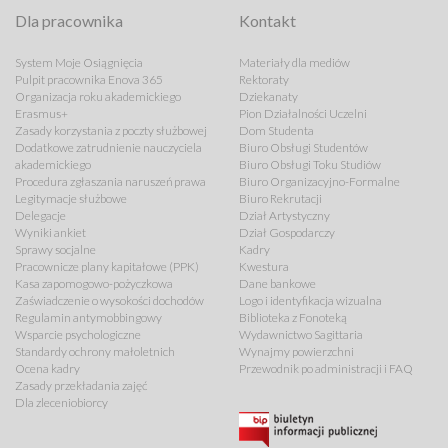
Dla pracownika
Kontakt
System Moje Osiągnięcia
Materiały dla mediów
Pulpit pracownika Enova 365
Rektoraty
Organizacja roku akademickiego
Dziekanaty
Erasmus+
Pion Działalności Uczelni
Zasady korzystania z poczty służbowej
Dom Studenta
Dodatkowe zatrudnienie nauczyciela
Biuro Obsługi Studentów
akademickiego
Biuro Obsługi Toku Studiów
Procedura zgłaszania naruszeń prawa
Biuro Organizacyjno-Formalne
Legitymacje służbowe
Biuro Rekrutacji
Delegacje
Dział Artystyczny
Wyniki ankiet
Dział Gospodarczy
Sprawy socjalne
Kadry
Pracownicze plany kapitałowe (PPK)
Kwestura
Kasa zapomogowo-pożyczkowa
Dane bankowe
Zaświadczenie o wysokości dochodów
Logo i identyfikacja wizualna
Regulamin antymobbingowy
Biblioteka z Fonoteką
Wsparcie psychologiczne
Wydawnictwo Sagittaria
Standardy ochrony małoletnich
Wynajmy powierzchni
Ocena kadry
Przewodnik po administracji i FAQ
Zasady przekładania zajęć
Dla zleceniobiorcy