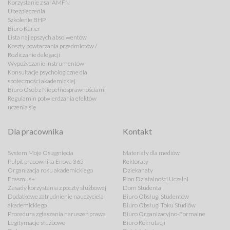
Korzystanie z sal AMFN
Ubezpieczenia
Szkolenie BHP
Biuro Karier
Lista najlepszych absolwentów
Koszty powtarzania przedmiotów /
Rozliczanie delegacji
Wypożyczanie instrumentów
Konsultacje psychologiczne dla
społeczności akademickiej
Biuro Osób z Niepełnosprawnościami
Regulamin potwierdzania efektów
uczenia się
Dla pracownika
Kontakt
System Moje Osiągnięcia
Materiały dla mediów
Pulpit pracownika Enova 365
Rektoraty
Organizacja roku akademickiego
Dziekanaty
Erasmus+
Pion Działalności Uczelni
Zasady korzystania z poczty służbowej
Dom Studenta
Dodatkowe zatrudnienie nauczyciela
Biuro Obsługi Studentów
akademickiego
Biuro Obsługi Toku Studiów
Procedura zgłaszania naruszeń prawa
Biuro Organizacyjno-Formalne
Legitymacje służbowe
Biuro Rekrutacji