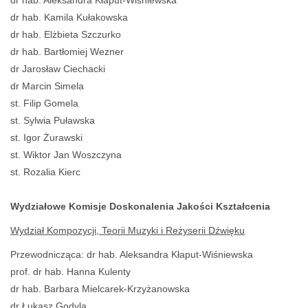
dr hab. Kamila Kułakowska
dr hab. Elżbieta Szczurko
dr hab. Bartłomiej Wezner
dr Jarosław Ciechacki
dr Marcin Simela
st. Filip Gomela
st. Sylwia Puławska
st. Igor Żurawski
st. Wiktor Jan Woszczyna
st. Rozalia Kierc
Wydziałowe Komisje Doskonalenia Jakości Kształcenia
Wydział Kompozycji, Teorii Muzyki i Reżyserii Dźwięku
Przewodnicząca: dr hab. Aleksandra Kłaput-Wiśniewska
prof. dr hab. Hanna Kulenty
dr hab. Barbara Mielcarek-Krzyżanowska
dr Łukasz Godyla