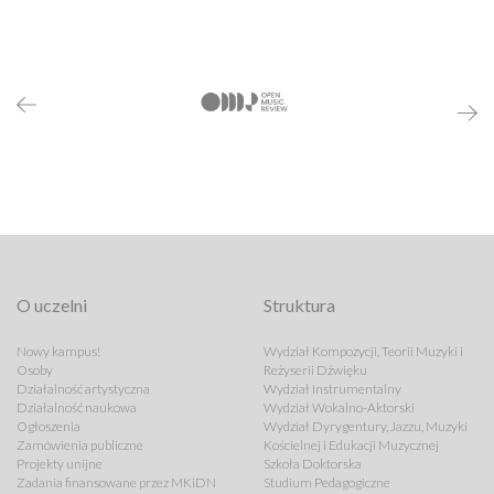
O uczelni
Struktura
Nowy kampus!
Wydział Kompozycji, Teorii Muzyki i
Osoby
Reżyserii Dźwięku
Działalność artystyczna
Wydział Instrumentalny
Działalność naukowa
Wydział Wokalno-Aktorski
Ogłoszenia
Wydział Dyrygentury, Jazzu, Muzyki
Zamówienia publiczne
Kościelnej i Edukacji Muzycznej
Projekty unijne
Szkoła Doktorska
Zadania finansowane przez MKiDN
Studium Pedagogiczne