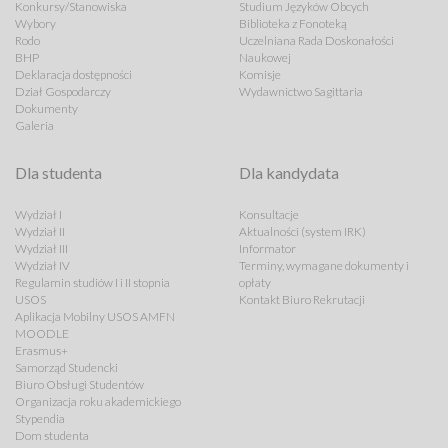
Konkursy/Stanowiska
Studium Języków Obcych
Wybory
Biblioteka z Fonoteką
Rodo
Uczelniana Rada Doskonałości
BHP
Naukowej
Deklaracja dostępności
Komisje
Dział Gospodarczy
Wydawnictwo Sagittaria
Dokumenty
Galeria
Dla studenta
Dla kandydata
Wydział I
Konsultacje
Wydział II
Aktualności (system IRK)
Wydział III
Informator
Wydział IV
Terminy, wymagane dokumenty i
Regulamin studiów I i II stopnia
opłaty
USOS
Kontakt Biuro Rekrutacji
Aplikacja Mobilny USOS AMFN
MOODLE
Erasmus+
Samorząd Studencki
Biuro Obsługi Studentów
Organizacja roku akademickiego
Stypendia
Dom studenta