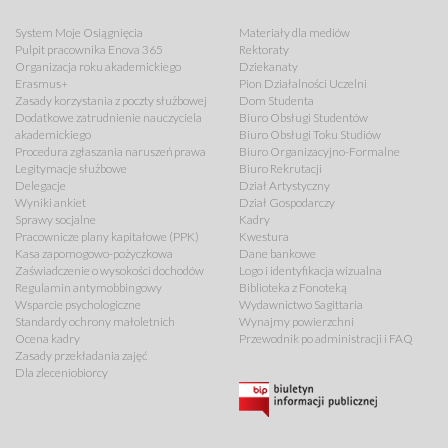
System Moje Osiągnięcia
Materiały dla mediów
Pulpit pracownika Enova 365
Rektoraty
Organizacja roku akademickiego
Dziekanaty
Erasmus+
Pion Działalności Uczelni
Zasady korzystania z poczty służbowej
Dom Studenta
Dodatkowe zatrudnienie nauczyciela
Biuro Obsługi Studentów
akademickiego
Biuro Obsługi Toku Studiów
Procedura zgłaszania naruszeń prawa
Biuro Organizacyjno-Formalne
Legitymacje służbowe
Biuro Rekrutacji
Delegacje
Dział Artystyczny
Wyniki ankiet
Dział Gospodarczy
Sprawy socjalne
Kadry
Pracownicze plany kapitałowe (PPK)
Kwestura
Kasa zapomogowo-pożyczkowa
Dane bankowe
Zaświadczenie o wysokości dochodów
Logo i identyfikacja wizualna
Regulamin antymobbingowy
Biblioteka z Fonoteką
Wsparcie psychologiczne
Wydawnictwo Sagittaria
Standardy ochrony małoletnich
Wynajmy powierzchni
Ocena kadry
Przewodnik po administracji i FAQ
Zasady przekładania zajęć
Dla zleceniobiorcy