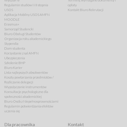
Wydział IV
Terminy, wymagane dokumenty i
Regulamin studiów I i II stopnia
opłaty
USOS
Kontakt Biuro Rekrutacji
Aplikacja Mobilny USOS AMFN
MOODLE
Erasmus+
Samorząd Studencki
Biuro Obsługi Studentów
Organizacja roku akademickiego
Stypendia
Dom studenta
Korzystanie z sal AMFN
Ubezpieczenia
Szkolenie BHP
Biuro Karier
Lista najlepszych absolwentów
Koszty powtarzania przedmiotów /
Rozliczanie delegacji
Wypożyczanie instrumentów
Konsultacje psychologiczne dla
społeczności akademickiej
Biuro Osób z Niepełnosprawnościami
Regulamin potwierdzania efektów
uczenia się
Dla pracownika
Kontakt