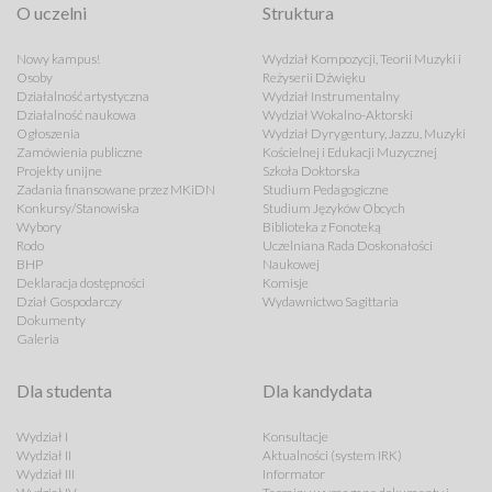
O uczelni
Struktura
Nowy kampus!
Wydział Kompozycji, Teorii Muzyki i
Osoby
Reżyserii Dźwięku
Działalność artystyczna
Wydział Instrumentalny
Działalność naukowa
Wydział Wokalno-Aktorski
Ogłoszenia
Wydział Dyrygentury, Jazzu, Muzyki
Zamówienia publiczne
Kościelnej i Edukacji Muzycznej
Projekty unijne
Szkoła Doktorska
Zadania finansowane przez MKiDN
Studium Pedagogiczne
Konkursy/Stanowiska
Studium Języków Obcych
Wybory
Biblioteka z Fonoteką
Rodo
Uczelniana Rada Doskonałości
BHP
Naukowej
Deklaracja dostępności
Komisje
Dział Gospodarczy
Wydawnictwo Sagittaria
Dokumenty
Galeria
Dla studenta
Dla kandydata
Wydział I
Konsultacje
Wydział II
Aktualności (system IRK)
Wydział III
Informator