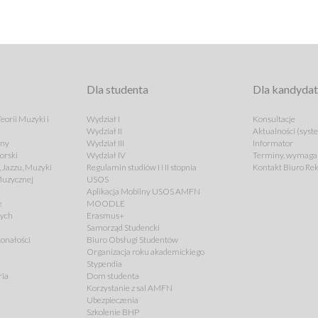
Dla studenta
Dla kandyda
eorii Muzyki i
Wydział I
Konsultacje
Wydział II
Aktualności (syst
lny
Wydział III
Informator
orski
Wydział IV
Terminy, wymagan
 Jazzu, Muzyki
Regulamin studiów I i II stopnia
Kontakt Biuro Rek
 Muzycznej
USOS
Aplikacja Mobilny USOS AMFN
e
MOODLE
cych
Erasmus+
Samorząd Studencki
onałości
Biuro Obsługi Studentów
Organizacja roku akademickiego
Stypendia
ria
Dom studenta
Korzystanie z sal AMFN
Ubezpieczenia
Szkolenie BHP