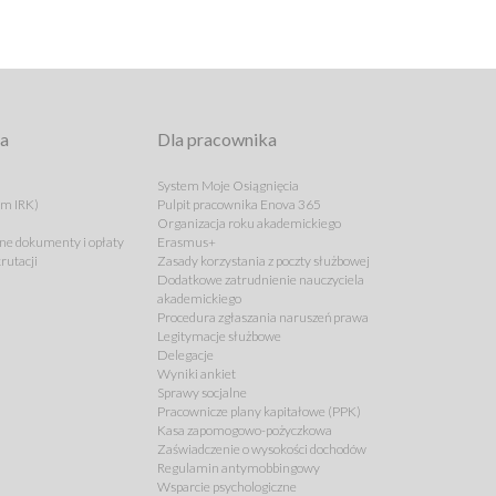
ta
Dla pracownika
System Moje Osiągnięcia
em IRK)
Pulpit pracownika Enova 365
Organizacja roku akademickiego
e dokumenty i opłaty
Erasmus+
rutacji
Zasady korzystania z poczty służbowej
Dodatkowe zatrudnienie nauczyciela
akademickiego
Procedura zgłaszania naruszeń prawa
Legitymacje służbowe
Delegacje
Wyniki ankiet
Sprawy socjalne
Pracownicze plany kapitałowe (PPK)
Kasa zapomogowo-pożyczkowa
Zaświadczenie o wysokości dochodów
Regulamin antymobbingowy
Wsparcie psychologiczne