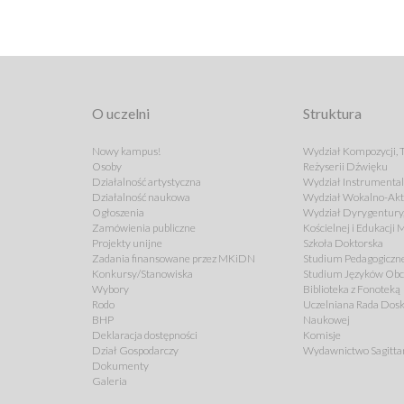
O uczelni
Struktura
Nowy kampus!
Wydział Kompozycji, T
Osoby
Reżyserii Dźwięku
Działalność artystyczna
Wydział Instrumenta
Działalność naukowa
Wydział Wokalno-Akt
Ogłoszenia
Wydział Dyrygentury,
Zamówienia publiczne
Kościelnej i Edukacji
Projekty unijne
Szkoła Doktorska
Zadania finansowane przez MKiDN
Studium Pedagogiczn
Konkursy/Stanowiska
Studium Języków Ob
Wybory
Biblioteka z Fonoteką
Rodo
Uczelniana Rada Dosk
BHP
Naukowej
Deklaracja dostępności
Komisje
Dział Gospodarczy
Wydawnictwo Sagitta
Dokumenty
Galeria