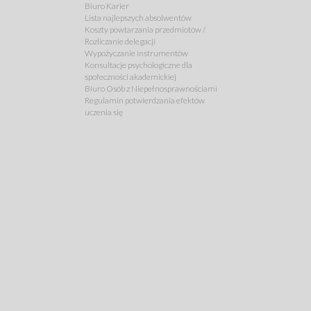
Biuro Karier
Lista najlepszych absolwentów
Koszty powtarzania przedmiotów /
Rozliczanie delegacji
Wypożyczanie instrumentów
Konsultacje psychologiczne dla
społeczności akademickiej
Biuro Osób z Niepełnosprawnościami
Regulamin potwierdzania efektów
uczenia się