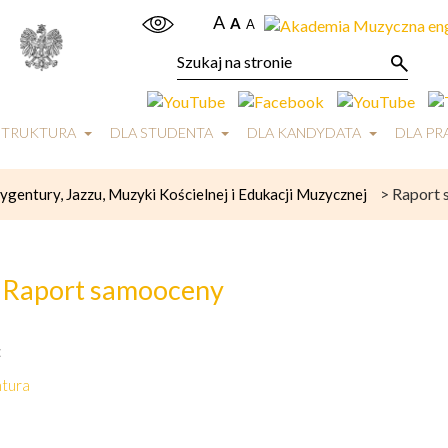
A
A
A
STRUKTURA
DLA STUDENTA
DLA KANDYDATA
DLA P
>
Raport
gentury, Jazzu, Muzyki Kościelnej i Edukacji Muzycznej
Raport samooceny
:
tura