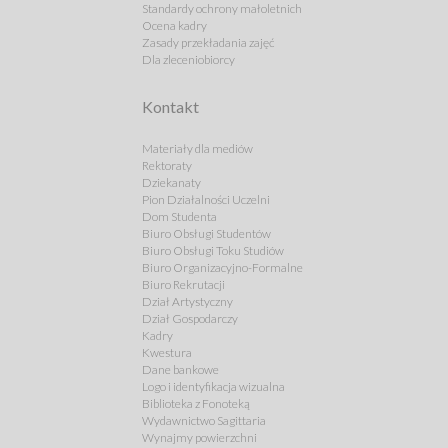
Standardy ochrony małoletnich
Ocena kadry
Zasady przekładania zajęć
Dla zleceniobiorcy
Kontakt
Materiały dla mediów
Rektoraty
Dziekanaty
Pion Działalności Uczelni
Dom Studenta
Biuro Obsługi Studentów
Biuro Obsługi Toku Studiów
Biuro Organizacyjno-Formalne
Biuro Rekrutacji
Dział Artystyczny
Dział Gospodarczy
Kadry
Kwestura
Dane bankowe
Logo i identyfikacja wizualna
Biblioteka z Fonoteką
Wydawnictwo Sagittaria
Wynajmy powierzchni