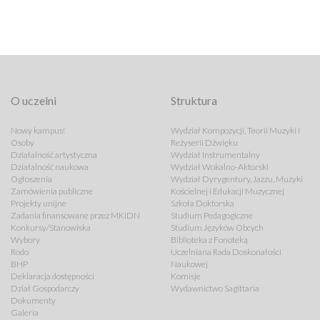
O uczelni
Struktura
Nowy kampus!
Wydział Kompozycji, Teorii Muzyki i
Osoby
Reżyserii Dźwięku
Działalność artystyczna
Wydział Instrumentalny
Działalność naukowa
Wydział Wokalno-Aktorski
Ogłoszenia
Wydział Dyrygentury, Jazzu, Muzyki
Zamówienia publiczne
Kościelnej i Edukacji Muzycznej
Projekty unijne
Szkoła Doktorska
Zadania finansowane przez MKiDN
Studium Pedagogiczne
Konkursy/Stanowiska
Studium Języków Obcych
Wybory
Biblioteka z Fonoteką
Rodo
Uczelniana Rada Doskonałości
BHP
Naukowej
Deklaracja dostępności
Komisje
Dział Gospodarczy
Wydawnictwo Sagittaria
Dokumenty
Galeria