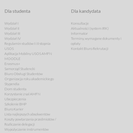
Dla studenta
Dla kandydata
Wydział I
Konsultacje
Wydział II
Aktualności (system IRK)
Wydział III
Informator
Wydział IV
Terminy, wymagane dokumenty i
Regulamin studiów I i II stopnia
opłaty
USOS
Kontakt Biuro Rekrutacji
Aplikacja Mobilny USOS AMFN
MOODLE
Erasmus+
Samorząd Studencki
Biuro Obsługi Studentów
Organizacja roku akademickiego
Stypendia
Dom studenta
Korzystanie z sal AMFN
Ubezpieczenia
Szkolenie BHP
Biuro Karier
Lista najlepszych absolwentów
Koszty powtarzania przedmiotów /
Rozliczanie delegacji
Wypożyczanie instrumentów