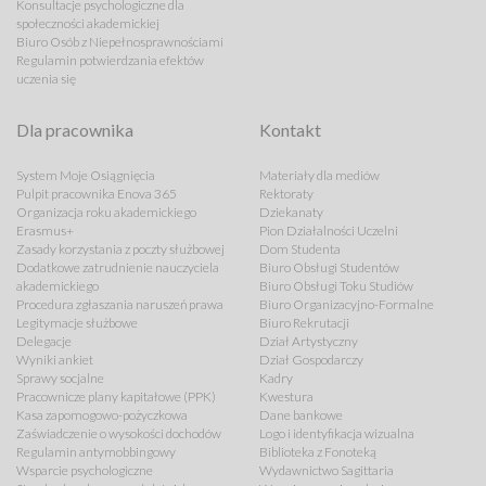
Konsultacje psychologiczne dla
społeczności akademickiej
Biuro Osób z Niepełnosprawnościami
Regulamin potwierdzania efektów
uczenia się
Dla pracownika
Kontakt
System Moje Osiągnięcia
Materiały dla mediów
Pulpit pracownika Enova 365
Rektoraty
Organizacja roku akademickiego
Dziekanaty
Erasmus+
Pion Działalności Uczelni
Zasady korzystania z poczty służbowej
Dom Studenta
Dodatkowe zatrudnienie nauczyciela
Biuro Obsługi Studentów
akademickiego
Biuro Obsługi Toku Studiów
Procedura zgłaszania naruszeń prawa
Biuro Organizacyjno-Formalne
Legitymacje służbowe
Biuro Rekrutacji
Delegacje
Dział Artystyczny
Wyniki ankiet
Dział Gospodarczy
Sprawy socjalne
Kadry
Pracownicze plany kapitałowe (PPK)
Kwestura
Kasa zapomogowo-pożyczkowa
Dane bankowe
Zaświadczenie o wysokości dochodów
Logo i identyfikacja wizualna
Regulamin antymobbingowy
Biblioteka z Fonoteką
Wsparcie psychologiczne
Wydawnictwo Sagittaria