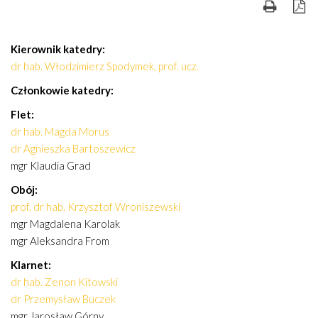
Kierownik katedry:
dr hab. Włodzimierz Spodymek, prof. ucz.
Członkowie katedry:
Flet:
dr hab. Magda Morus
dr Agnieszka Bartoszewicz
mgr Klaudia Grad
Ob
ó
j:
prof. dr hab. Krzysztof Wroniszewski
mgr Magdalena Karolak
mgr Aleksandra From
Klarnet:
dr hab. Zenon Kitowski
dr Przemysław Buczek
mgr Jarosław Górny