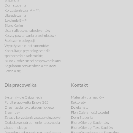
Stypendia
Dom studenta
Korzystanie z sal AMFN
Ubezpieczenia
Szkolenie BHP
Biuro Karier
Lista najlepszych absolwentów
Koszty powtarzania przedmiotów /
Rozliczanie delegacji
Wypożyczanie instrumentów
Konsultacje psychologiczne dla
społeczności akademickiej
Biuro Osób z Niepełnosprawnościami
Regulamin potwierdzania efektów
uczenia się
Dla pracownika
Kontakt
System Moje Osiągnięcia
Materiały dla mediów
Pulpit pracownika Enova 365
Rektoraty
Organizacja roku akademickiego
Dziekanaty
Erasmus+
Pion Działalności Uczelni
Zasady korzystania z poczty służbowej
Dom Studenta
Dodatkowe zatrudnienie nauczyciela
Biuro Obsługi Studentów
akademickiego
Biuro Obsługi Toku Studiów
Procedura zgłaszania naruszeń prawa
Biuro Organizacyjno-Formalne