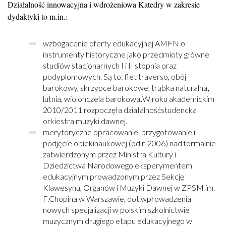
Działalność innowacyjna i wdrożeniowa Katedry w zakresie
dydaktyki to m.in.:
wzbogacenie oferty edukacyjnej AMFN o
instrumenty historyczne jako przedmioty główne
studiów stacjonarnych I i II stopnia oraz
podyplomowych. Są to: flet traverso, obój
barokowy, skrzypce barokowe, trąbka naturalna
,
lutnia, wiolonczela barokowa
.
W roku akademickim
2010/2011 rozpoczęła działalnośćstudencka
orkiestra muzyki dawnej.
merytoryczne opracowanie, przygotowanie i
podjęcie opiekinaukowej (od r. 2006) nad formalnie
zatwierdzonym przez Ministra Kultury i
Dziedzictwa Narodowego eksperymentem
edukacyjnym prowadzonym przez Sekcję
Klawesynu, Organów i Muzyki Dawnej w ZPSM im.
F.Chopina w Warszawie, dot.wprowadzenia
nowych specjalizacji w polskim szkolnictwie
muzycznym drugiego etapu edukacyjnego w