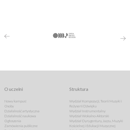
O uczelni
Struktura
Nowy kampus!
Wydział Kompozycji, Teorii Muzyki i
Osoby
Reżyserii Dźwięku
Działalność artystyczna
Wydział Instrumentalny
Działalność naukowa
Wydział Wokalno-Aktorski
Ogłoszenia
Wydział Dyrygentury, Jazzu, Muzyki
Zamówienia publiczne
Kościelnej i Edukacji Muzycznej