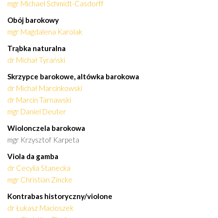
mgr Michael Schmidt-Casdorff
Ob
ó
j barokowy
mgr Magdalena Karolak
Trąbka naturalna
dr Michał Tyrański
Skrzypce barokowe, alt
ó
wka barokowa
dr Michał Marcinkowski
dr Marcin Tarnawski
mgr Daniel Deuter
Wiolonczela barokowa
mgr Krzysztof Karpeta
Viola da gamba
dr Cecylia Stanecka
mgr Christian Zincke
Kontrabas historyczny/violone
dr Łukasz Macioszek