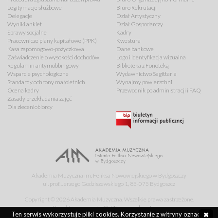
Legitymacje służbowe
Biuro Rekrutacji
Delegacje
Dział Artystyczny
Wyniki ankiet
Dział Gospodarczy
Sprawy socjalne
Kadry
Pracownicze plany kapitałowe (PPK)
Kwestura
Kasa zapomogowo-pożyczkowa
Dane bankowe
Zaświadczenie o wysokości dochodów
Logo i identyfikacja wizualna
Regulamin antymobbingowy
Biblioteka z Fonoteką
Wsparcie psychologiczne
Wydawnictwo Sagittaria
Standardy ochrony małoletnich
Wynajmy powierzchni
Ocena kadry
Przewodnik po administracji i FAQ
Zasady przekładania zajęć
Dla zleceniobiorcy
Akademia Muzyczna im. Feliksa Nowowiejskiego w Bydgoszczy
ul. prof. Jerzego Godziszewskiego 1, 85-075 Bydgoszcz
Copyright © 2026 Akademia Muzyczna. Wszelkie prawa zastrzeżone.
Projekt i wykonanie:
052B agencja kreatywna
Ten serwis wykorzystuje pliki cookies. Korzystanie z witryny oznacza