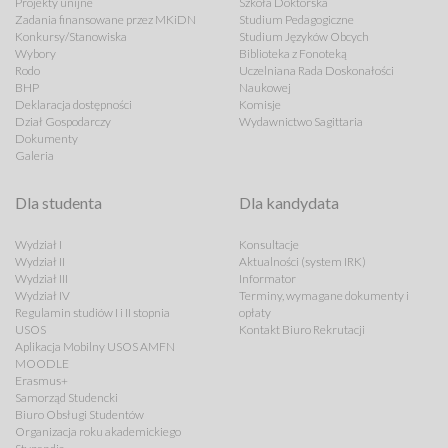
Projekty unijne
Szkoła Doktorska
Zadania finansowane przez MKiDN
Studium Pedagogiczne
Konkursy/Stanowiska
Studium Języków Obcych
Wybory
Biblioteka z Fonoteką
Rodo
Uczelniana Rada Doskonałości
BHP
Naukowej
Deklaracja dostępności
Komisje
Dział Gospodarczy
Wydawnictwo Sagittaria
Dokumenty
Galeria
Dla studenta
Dla kandydata
Wydział I
Konsultacje
Wydział II
Aktualności (system IRK)
Wydział III
Informator
Wydział IV
Terminy, wymagane dokumenty i
Regulamin studiów I i II stopnia
opłaty
USOS
Kontakt Biuro Rekrutacji
Aplikacja Mobilny USOS AMFN
MOODLE
Erasmus+
Samorząd Studencki
Biuro Obsługi Studentów
Organizacja roku akademickiego