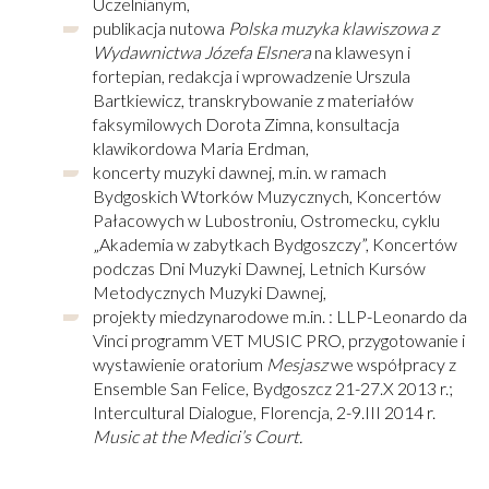
Uczelnianym,
publikacja nutowa
Polska muzyka klawiszowa z
Wydawnictwa Józefa Elsnera
na klawesyn i
fortepian, redakcja i wprowadzenie Urszula
Bartkiewicz, transkrybowanie z materiałów
faksymilowych Dorota Zimna, konsultacja
klawikordowa Maria Erdman,
koncerty muzyki dawnej, m.in. w ramach
Bydgoskich Wtorków Muzycznych, Koncertów
Pałacowych w Lubostroniu, Ostromecku, cyklu
„Akademia w zabytkach Bydgoszczy”, Koncertów
podczas Dni Muzyki Dawnej, Letnich Kursów
Metodycznych Muzyki Dawnej,
projekty miedzynarodowe m.in. : LLP-Leonardo da
Vinci programm VET MUSIC PRO, przygotowanie i
wystawienie oratorium
Mesjasz
we współpracy z
Ensemble San Felice, Bydgoszcz 21-27.X 2013 r.;
Intercultural Dialogue, Florencja, 2-9.III 2014 r.
Music at the Medici’s
Court.