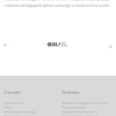
z wieloma pedagogami śpiewu solowego w macierzystej uczelni.
O uczelni
Struktura
Nowy kampus!
Wydział Kompozycji, Teorii Muzyki i
Osoby
Reżyserii Dźwięku
Działalność artystyczna
Wydział Instrumentalny