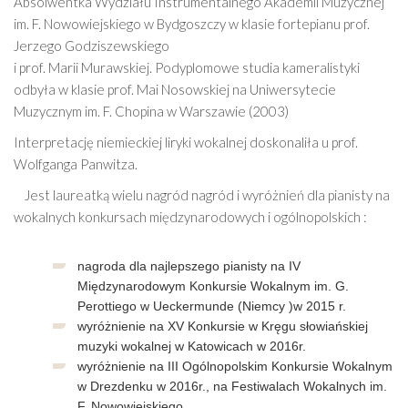
Absolwentka Wydziału Instrumentalnego Akademii Muzycznej
im. F. Nowowiejskiego w Bydgoszczy w klasie fortepianu prof.
Jerzego Godziszewskiego
i
prof. Marii Murawskiej. Podyplomowe studia kameralistyki
odbyła w klasie prof. Mai Nosowskiej na Uniwersytecie
Muzycznym im. F. Chopina w Warszawie (2003)
Interpretację niemieckiej liryki wokalnej doskonaliła u prof.
Wolfganga Panwitza.
Jest laureatką wielu nagród nagród i wyróżnień dla pianisty na
wokalnych konkursach międzynarodowych i ogólnopolskich :
nagroda dla najlepszego pianisty na IV
Międzynarodowym Konkursie Wokalnym im. G.
Perottiego w Ueckermunde (Niemcy )w 2015 r.
wyróżnienie na XV Konkursie w Kręgu słowiańskiej
muzyki wokalnej w Katowicach w 2016r.
wyróżnienie na III Ogólnopolskim Konkursie Wokalnym
w Drezdenku w 2016r., na Festiwalach Wokalnych im.
F. Nowowiejskiego