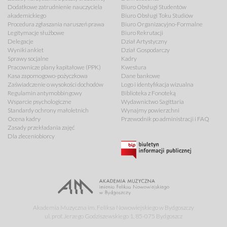
Dodatkowe zatrudnienie nauczyciela
Biuro Obsługi Studentów
akademickiego
Biuro Obsługi Toku Studiów
Procedura zgłaszania naruszeń prawa
Biuro Organizacyjno-Formalne
Legitymacje służbowe
Biuro Rekrutacji
Delegacje
Dział Artystyczny
Wyniki ankiet
Dział Gospodarczy
Sprawy socjalne
Kadry
Pracownicze plany kapitałowe (PPK)
Kwestura
Kasa zapomogowo-pożyczkowa
Dane bankowe
Zaświadczenie o wysokości dochodów
Logo i identyfikacja wizualna
Regulamin antymobbingowy
Biblioteka z Fonoteką
Wsparcie psychologiczne
Wydawnictwo Sagittaria
Standardy ochrony małoletnich
Wynajmy powierzchni
Ocena kadry
Przewodnik po administracji i FAQ
Zasady przekładania zajęć
Dla zleceniobiorcy
Akademia Muzyczna im. Feliksa Nowowiejskiego w Bydgoszczy
ul. prof. Jerzego Godziszewskiego 1, 85-075 Bydgoszcz