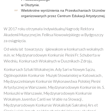
w Olsztynie.
Wielokrotne wyróżnienia na Przesłuchaniach Uczniów
organizowanych przez Centrum Edukacji Artystycznej.
W 2017 roku otrzymała Indywidualną Nagrodę Rektora
Akademii Muzycznej im. Feliksa Nowowiejskiego w Bydgoszczy
za osiągnięcia.
Od wielu lat
towarzyszy
śpiewakom w konkursach wokalnych
m.in. w: Międzynarodowym Konkursie Pieśni Fr. Schuberta w
Wiedniu, Konkursach Wokalnych w Dusznikach-Zdroju,
Konkursach Sztuki Wokalnej im. Ady Sari w Nowym Sączu,
Ogólnopolskim Konkursie
Muzyki Słowiańskiej w Katowicach ,
Międzyuczelnianym Konkursie Wykonawstwa Polskiej Pieśni
Artystycznej w Warszawie, Międzynarodowym Konkursie im. S.
Moniuszki w Warszawie, Międzynarodowym Konkursie
Wokalnym Juventus Canti we Vrable na Słowacji ,
Międzynarodowym Konkursie Wokalistyki Sakralnej Ars et
Gloria i wielu innych, na których młodzi śpiewacy, studenci,