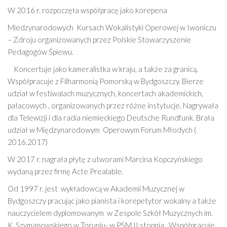
W 2016 r. rozpoczęła współpracę jako korepena
Miedzynarodowych
Kursach Wokalistyki Operowej w Iwoniczu
– Zdroju organizowanych przez Polskie Stowarzyszenie
Pedagogów Śpiewu.
Koncertuje jako kameralistka w kraju, a także za granicą.
Współpracuje z Filharmonią Pomorską w Bydgoszczy. Bierze
udział w festiwalach muzycznych, koncertach akademickich,
pałacowych , organizowanych przez różne instytucje. Nagrywała
dla Telewizji i dla radia niemieckiego Deutsche Rundfunk. Brała
udział w Międzynarodowym
Operowym Forum Młodych (
2016,2017)
W 2017 r. nagrała płytę z utworami Marcina Kopczyńskiego
wydaną przez firmę Acte Prealable.
Od 1997 r. jest
wykładowcą w Akademii Muzycznej w
Bydgoszczy pracując jako pianista i korepetytor wokalny a także
nauczycielem dyplomowanym
w Zespole Szkół Muzycznych im.
K. Szymanowskiego w Toruniu- w PSM II stopnia.
Współpracuje