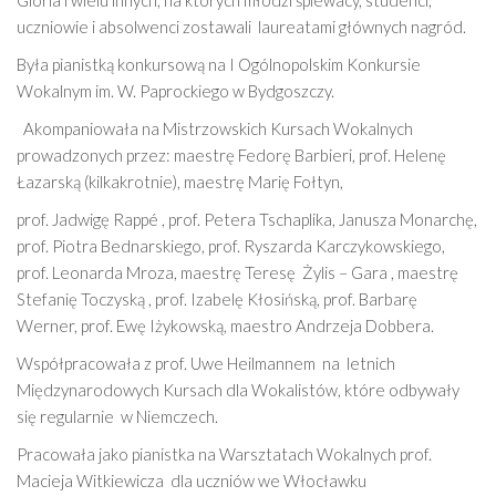
uczniowie i absolwenci zostawali
laureatami głównych nagród.
Była pianistką konkursową na I Ogólnopolskim Konkursie
Wokalnym im. W. Paprockiego w Bydgoszczy.
Akompaniowała na Mistrzowskich Kursach Wokalnych
prowadzonych przez: maestrę Fedorę Barbieri, prof. Helenę
Łazarską (kilkakrotnie), maestrę Marię Fołtyn,
prof. Jadwigę Rappé , prof. Petera Tschaplika, Janusza Monarchę,
prof. Piotra Bednarskiego, prof. Ryszarda Karczykowskiego,
prof. Leonarda Mroza, maestrę Teresę
Żylis – Gara , maestrę
Stefanię Toczyską , prof. Izabelę Kłosińską, prof. Barbarę
Werner, prof. Ewę Iżykowską, maestro Andrzeja Dobbera.
Współpracowała z prof. Uwe Heilmannem
na
letnich
Międzynarodowych Kursach dla Wokalistów, które odbywały
się regularnie
w Niemczech.
Pracowała jako pianistka na Warsztatach Wokalnych prof.
Macieja Witkiewicza
dla uczniów we Włocławku