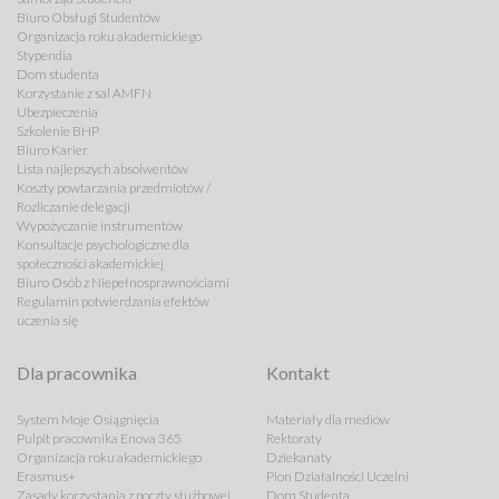
Biuro Obsługi Studentów
Organizacja roku akademickiego
Stypendia
Dom studenta
Korzystanie z sal AMFN
Ubezpieczenia
Szkolenie BHP
Biuro Karier
Lista najlepszych absolwentów
Koszty powtarzania przedmiotów /
Rozliczanie delegacji
Wypożyczanie instrumentów
Konsultacje psychologiczne dla
społeczności akademickiej
Biuro Osób z Niepełnosprawnościami
Regulamin potwierdzania efektów
uczenia się
Dla pracownika
Kontakt
System Moje Osiągnięcia
Materiały dla mediów
Pulpit pracownika Enova 365
Rektoraty
Organizacja roku akademickiego
Dziekanaty
Erasmus+
Pion Działalności Uczelni
Zasady korzystania z poczty służbowej
Dom Studenta