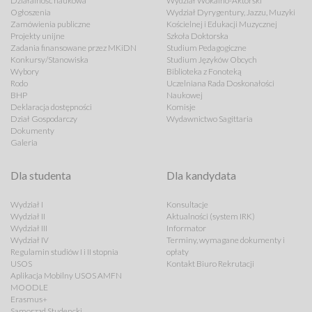
Działalność naukowa
Wydział Wokalno-Aktorski
Ogłoszenia
Wydział Dyrygentury, Jazzu, Muzyki
Zamówienia publiczne
Kościelnej i Edukacji Muzycznej
Projekty unijne
Szkoła Doktorska
Zadania finansowane przez MKiDN
Studium Pedagogiczne
Konkursy/Stanowiska
Studium Języków Obcych
Wybory
Biblioteka z Fonoteką
Rodo
Uczelniana Rada Doskonałości
BHP
Naukowej
Deklaracja dostępności
Komisje
Dział Gospodarczy
Wydawnictwo Sagittaria
Dokumenty
Galeria
Dla studenta
Dla kandydata
Wydział I
Konsultacje
Wydział II
Aktualności (system IRK)
Wydział III
Informator
Wydział IV
Terminy, wymagane dokumenty i
Regulamin studiów I i II stopnia
opłaty
USOS
Kontakt Biuro Rekrutacji
Aplikacja Mobilny USOS AMFN
MOODLE
Erasmus+
Samorząd Studencki