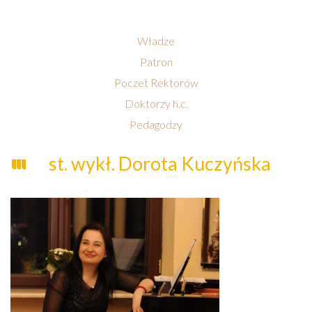
Władze
Patron
Poczet Rektorów
Doktorzy h.c.
Pedagodzy
st. wykł. Dorota Kuczyńska