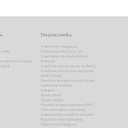
ta
Dla pracownika
System Moje Osiągnięcia
em IRK)
Pulpit pracownika Enova 365
Organizacja roku akademickiego
e dokumenty i opłaty
Erasmus+
rutacji
Zasady korzystania z poczty służbowej
Dodatkowe zatrudnienie nauczyciela
akademickiego
Procedura zgłaszania naruszeń prawa
Legitymacje służbowe
Delegacje
Wyniki ankiet
Sprawy socjalne
Pracownicze plany kapitałowe (PPK)
Kasa zapomogowo-pożyczkowa
Zaświadczenie o wysokości dochodów
Regulamin antymobbingowy
Wsparcie psychologiczne