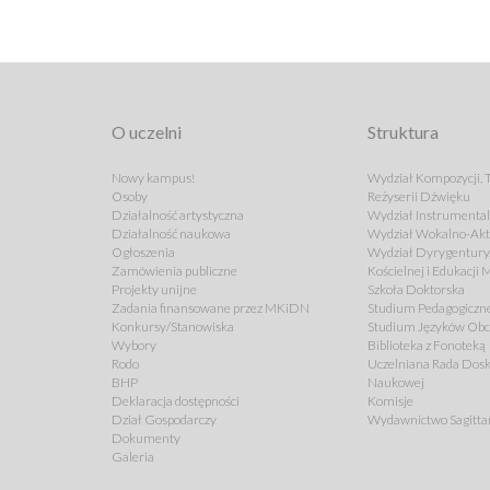
O uczelni
Struktura
Nowy kampus!
Wydział Kompozycji, T
Osoby
Reżyserii Dźwięku
Działalność artystyczna
Wydział Instrumenta
Działalność naukowa
Wydział Wokalno-Akt
Ogłoszenia
Wydział Dyrygentury,
Zamówienia publiczne
Kościelnej i Edukacji
Projekty unijne
Szkoła Doktorska
Zadania finansowane przez MKiDN
Studium Pedagogiczn
Konkursy/Stanowiska
Studium Języków Ob
Wybory
Biblioteka z Fonoteką
Rodo
Uczelniana Rada Dosk
BHP
Naukowej
Deklaracja dostępności
Komisje
Dział Gospodarczy
Wydawnictwo Sagitta
Dokumenty
Galeria