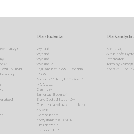
Dla studenta
Dla kandyda
eorii Muzyki i
Wydział I
Konsultacje
Wydział II
Aktualności (syst
lny
Wydział III
Informator
orski
Wydział IV
Terminy, wymagan
 Jazzu, Muzyki
Regulamin studiów I i II stopnia
Kontakt Biuro Rek
 Muzycznej
USOS
Aplikacja Mobilny USOS AMFN
e
MOODLE
cych
Erasmus+
Samorząd Studencki
onałości
Biuro Obsługi Studentów
Organizacja roku akademickiego
Stypendia
ria
Dom studenta
Korzystanie z sal AMFN
Ubezpieczenia
Szkolenie BHP