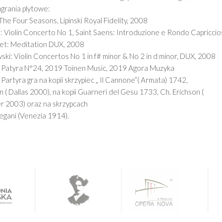
agrania plytowe:
 The Four Seasons, Lipinski Royal Fidelity, 2008
: Violin Concerto No 1, Saint Saens: Introduzione e Rondo Capriccio
t: Meditation DUX, 2008
ki: Violin Concertos No 1 in f# minor & No 2 in d minor, DUX, 2008
 Patyra N°24, 2019 Toinen Music, 2019 Agora Muzyka
Partyra gra na kopii skrzypiec „ Il Cannone”( Armata) 1742,
in ( Dallas 2000), na kopii Guarneri del Gesu 1733, Ch. Erichson (
 2003) oraz na skrzypcach
egani (Venezia 1914).