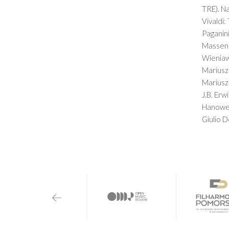
TRE). N
Vivaldi:
Paganini
Massene
Wieniaws
Mariusz
Mariusz 
J.B. Erw
Hanower
Giulio D