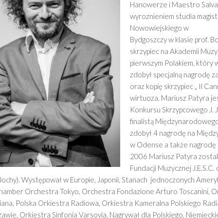
Hanowerze i Maestro Salva
wyroznieniem studia magiste
Nowowiejskiego w
Bydgoszczy w klasie prof. B
skrzypiec na Akademii Muzyc
pierwszym Polakiem, który w
zdobył specjalną nagrodę z
oraz kopię skrzypiec „ Il Ca
wirtuoza. Mariusz Patyra 
Konkursu Skrzypcowego J. 
finalistą Międzynarodowego
zdobył 4 nagrodę na Międz
w Odense a także nagrodę 
2006 Mariusz Patyra zostal
Fundacji Muzycznej J.E.S.C
lochy). Występował w Europie, Japonii, Stanach jednoczonych Ameryk
hamber Orchestra Tokyo, Orchestra Fondazione Arturo Toscanini, Or
iana, Polska Orkiestra Radiowa, Orkiestra Kameralna Polskiego Radi
awie, Orkiestra Sinfonia Varsovia. Nagrywał dla Polskiego, Niemieck