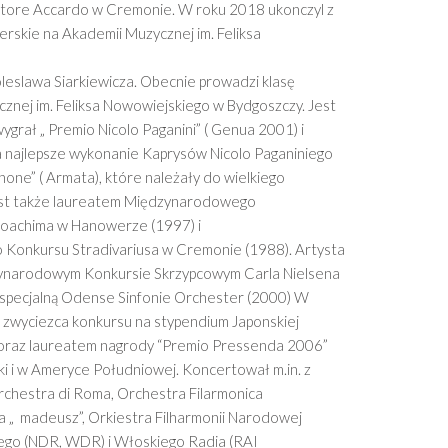
tore Accardo w Cremonie. W roku 2018 ukonczyl z
rskie na Akademii Muzycznej im. Feliksa
oleslawa Siarkiewicza. Obecnie prowadzi klasę
znej im. Feliksa Nowowiejskiego w Bydgoszczy. Jest
ygrał „ Premio Nicolo Paganini” ( Genua 2001) i
a najlepsze wykonanie Kaprysów Nicolo Paganiniego
nnone” ( Armata), które należały do wielkiego
jest także laureatem Międzynarodowego
Joachima w Hanowerze (1997) i
 Konkursu Stradivariusa w Cremonie (1988). Artysta
ynarodowym Konkursie Skrzypcowym Carla Nielsena
specjalną Odense Sinfonie Orchester (2000) W
 zwyciezca konkursu na stypendium Japonskiej
. oraz laureatem nagrody “Premio Pressenda 2006”
i i w Ameryce Południowej. Koncertował m.in. z
chestra di Roma, Orchestra Filarmonica
a „ madeusz”, Orkiestra Filharmonii Narodowej
iego (NDR, WDR) i Włoskiego Radia (RAI