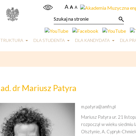
A
A
A
STRUKTURA
DLA STUDENTA
DLA KANDYDATA
DLA P
ad. dr Mariusz Patyra
m.patyra@amfn.pl
Mariusz Patyra ur. 21 listo
rozpoczął w wieku siedmiu la
Olsztynie, A. Cypryk-Chmie