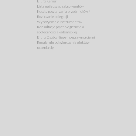
Biuro Karier
Lista najlepszych absolwentów
Koszty powtarzania przedmiotów /
Rozliczanie delegacji
Wypożyczanie instrumentów
Konsultacje psychologiczne dla
społeczności akademickiej
Biuro Osób z Niepełnosprawnościami
Regulamin potwierdzania efektów
uczenia się