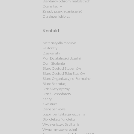
Standardy ochrony małoletnich
Ocena kadry
Zasady przekładania zajęć
Dla zleceniobiorcy
Kontakt
Materiały dla mediów
Rektoraty
Dziekanaty
Pion Działalności Uczelni
Dom Studenta
Biuro Obsługi Studentów
Biuro Obsługi Toku Studiów
Biuro Organizacyjno-Formalne
Biuro Rekrutacji
Dział Artystyczny
Dział Gospodarczy
Kadry
Kwestura
Dane bankowe
Logo i identyfikacja wizualna
Biblioteka z Fonoteką
Wydawnictwo Sagittaria
Wynajmy powierzchni