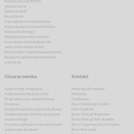
Korzystanie z sal AMFN
Ubezpieczenia
Szkolenie BHP
Biuro Karier
Lista najlepszych absolwentów
Koszty powtarzania przedmiotów /
Rozliczanie delegacji
Wypożyczanie instrumentów
Konsultacje psychologiczne dla
społeczności akademickiej
Biuro Osób z Niepełnosprawnościami
Regulamin potwierdzania efektów
uczenia się
Dla pracownika
Kontakt
System Moje Osiągnięcia
Materiały dla mediów
Pulpit pracownika Enova 365
Rektoraty
Organizacja roku akademickiego
Dziekanaty
Erasmus+
Pion Działalności Uczelni
Zasady korzystania z poczty służbowej
Dom Studenta
Dodatkowe zatrudnienie nauczyciela
Biuro Obsługi Studentów
akademickiego
Biuro Obsługi Toku Studiów
Procedura zgłaszania naruszeń prawa
Biuro Organizacyjno-Formalne
Legitymacje służbowe
Biuro Rekrutacji