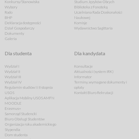
Konkursy/Stanowiska
Studium Języków Obcych
Wybory
Biblioteka z Fonoteką
Rodo
Uczelniana Rada Doskonałości
BHP
Naukowej
Deklaracja dostępności
Komisje
Dział Gospodarczy
Wydawnictwo Sagittaria
Dokumenty
Galeria
Dla studenta
Dla kandydata
Wydział I
Konsultacje
Wydział II
Aktualności (system IRK)
Wydział III
Informator
Wydział IV
Terminy, wymagane dokumenty i
Regulamin studiów I i II stopnia
opłaty
USOS
Kontakt Biuro Rekrutacji
Aplikacja Mobilny USOS AMFN
MOODLE
Erasmus+
Samorząd Studencki
Biuro Obsługi Studentów
Organizacja roku akademickiego
Stypendia
Dom studenta