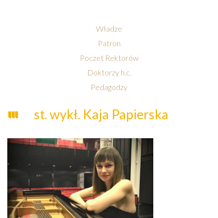
Władze
Patron
Poczet Rektorów
Doktorzy h.c.
Pedagodzy
st. wykł. Kaja Papierska