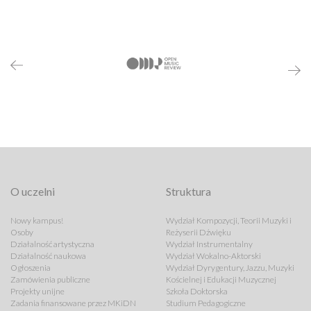
O uczelni
Struktura
Nowy kampus!
Wydział Kompozycji, Teorii Muzyki i
Osoby
Reżyserii Dźwięku
Działalność artystyczna
Wydział Instrumentalny
Działalność naukowa
Wydział Wokalno-Aktorski
Ogłoszenia
Wydział Dyrygentury, Jazzu, Muzyki
Zamówienia publiczne
Kościelnej i Edukacji Muzycznej
Projekty unijne
Szkoła Doktorska
Zadania finansowane przez MKiDN
Studium Pedagogiczne