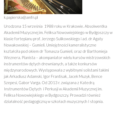
k.papierska@amfn.pl
Urodzona 15 września 1988 roku w Krakowie. Absolwentka
Akademii Muzycznej im. Feliksa Nowowiejskiego w Bydgoszczy w
klasie fortepianu prof. Jerzego Sulikowskiego i ad. dr Agaty
Nowakowskiej – Gumieli. Umiejętności kameralistyczne
kształciła pod okiem dr Tomasza Gumieli, oraz dr Bartłomieja
Weznera. Pianista – akompaniator wielu kursów mistrzowskich
instrumentów dętych drewnianych, a także konkursów
międzynarodowych. Występowała z wybitnymi solistami takimi
jak Arkadiusz Adamski, Igor Frantisak, Jacek Muzyk, Bence
Szepesi, Gabor Varga. Od 2013 r. związana z Katedrą
Instrumentów Dętych i Perkusji w Akademii Muzycznej im.
Feliksa Nowowiejskiego w Bydgoszczy. Prowadzi również
działalność pedagogiczną w szkołach muzycznych I stopnia.