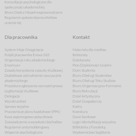
Konsultacje psychologiczne dla
społeczności akademickiej
Biuro Osób z Niepełnosprawnościami
Regulamin potwierdzania efektów
uczenia się
Dla pracownika
Kontakt
System Moje Osiągnięcia
Materiały dla mediów
Pulpit pracownika Enova 365
Rektoraty
Organizacja roku akademickiego
Dziekanaty
Erasmus+
Pion Działalności Uczelni
Zasady korzystania z poczty służbowej
Dom Studenta
Dodatkowe zatrudnienie nauczyciela
Biuro Obsługi Studentów
akademickiego
Biuro Obsługi Toku Studiów
Procedura zgłaszania naruszeń prawa
Biuro Organizacyjno-Formalne
Legitymacje służbowe
Biuro Rekrutacji
Delegacje
Dział Artystyczny
Wyniki ankiet
Dział Gospodarczy
Sprawy socjalne
Kadry
Pracownicze plany kapitałowe (PPK)
Kwestura
Kasa zapomogowo-pożyczkowa
Dane bankowe
Zaświadczenie o wysokości dochodów
Logo i identyfikacja wizualna
Regulamin antymobbingowy
Biblioteka z Fonoteką
Wsparcie psychologiczne
Wydawnictwo Sagittaria