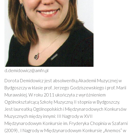
d.demidowicz@amfn.pl
Dorota Demidowicz jest absolwentką Akademii Muzycznej w
Bydgoszczy w klasie prof. Jerzego Godziszewskiego i prof. Marii
Murawskiej. W roku 2011 ukończyła z wyróżnieniem
Ogólnokształcącą Szkołę Muzyczną II stopnia w Bydgoszczy.
Jest laureatką Ogólnopolskich i Międzynarodowych Konkursów
Muzycznych między innymi: III Nagrody w XVII
Międzynarodowym Konkursie im. Fryderyka Chopinia w Szafarni
(2009) , I Nagrody w Międzynarodowym Konkursie „Anemos” w