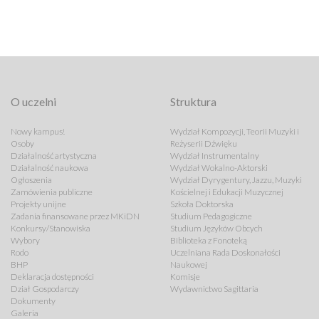
O uczelni
Struktura
Nowy kampus!
Wydział Kompozycji, Teorii Muzyki i
Osoby
Reżyserii Dźwięku
Działalność artystyczna
Wydział Instrumentalny
Działalność naukowa
Wydział Wokalno-Aktorski
Ogłoszenia
Wydział Dyrygentury, Jazzu, Muzyki
Zamówienia publiczne
Kościelnej i Edukacji Muzycznej
Projekty unijne
Szkoła Doktorska
Zadania finansowane przez MKiDN
Studium Pedagogiczne
Konkursy/Stanowiska
Studium Języków Obcych
Wybory
Biblioteka z Fonoteką
Rodo
Uczelniana Rada Doskonałości
BHP
Naukowej
Deklaracja dostępności
Komisje
Dział Gospodarczy
Wydawnictwo Sagittaria
Dokumenty
Galeria