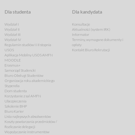
Dla studenta
Dla kandydata
Wydział I
Konsultacje
Wydział II
Aktualności (system IRK)
Wydział III
Informator
Wydział IV
Terminy, wymagane dokumenty i
Regulamin studiów I i II stopnia
opłaty
USOS
Kontakt Biuro Rekrutacji
Aplikacja Mobilny USOS AMFN
MOODLE
Erasmus+
Samorząd Studencki
Biuro Obsługi Studentów
Organizacja roku akademickiego
Stypendia
Dom studenta
Korzystanie z sal AMFN
Ubezpieczenia
Szkolenie BHP
Biuro Karier
Lista najlepszych absolwentów
Koszty powtarzania przedmiotów /
Rozliczanie delegacji
Wypożyczanie instrumentów