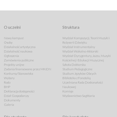
O uczelni
Struktura
Nowy kampus!
Wydział Kompozycji, Teorii Muzyki i
Osoby
Reżyserii Dźwięku
Działalność artystyczna
Wydział Instrumentalny
Działalność naukowa
Wydział Wokalno-Aktorski
Ogłoszenia
Wydział Dyrygentury, Jazzu, Muzyki
Zamówienia publiczne
Kościelnej i Edukacji Muzycznej
Projekty unijne
Szkoła Doktorska
Zadania finansowane przez MKiDN
Studium Pedagogiczne
Konkursy/Stanowiska
Studium Języków Obcych
Wybory
Biblioteka z Fonoteką
Rodo
Uczelniana Rada Doskonałości
BHP
Naukowej
Deklaracja dostępności
Komisje
Dział Gospodarczy
Wydawnictwo Sagittaria
Dokumenty
Galeria
Dla studenta
Dla kandydata