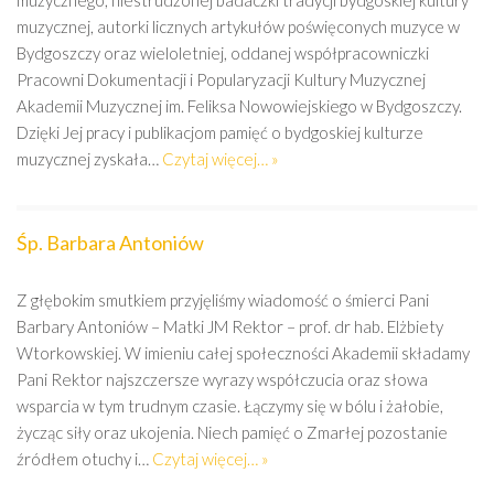
muzycznego, niestrudzonej badaczki tradycji bydgoskiej kultury
muzycznej, autorki licznych artykułów poświęconych muzyce w
Bydgoszczy oraz wieloletniej, oddanej współpracowniczki
Pracowni Dokumentacji i Popularyzacji Kultury Muzycznej
Akademii Muzycznej im. Feliksa Nowowiejskiego w Bydgoszczy.
Dzięki Jej pracy i publikacjom pamięć o bydgoskiej kulturze
muzycznej zyskała…
Czytaj więcej… »
Śp. Barbara Antoniów
Z głębokim smutkiem przyjęliśmy wiadomość o śmierci Pani
Barbary Antoniów – Matki JM Rektor – prof. dr hab. Elżbiety
Wtorkowskiej. W imieniu całej społeczności Akademii składamy
Pani Rektor najszczersze wyrazy współczucia oraz słowa
wsparcia w tym trudnym czasie. Łączymy się w bólu i żałobie,
życząc siły oraz ukojenia. Niech pamięć o Zmarłej pozostanie
źródłem otuchy i…
Czytaj więcej… »