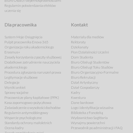
Biuro Osób z Niepełnosprawnościami
Regulamin potwierdzania efektów
uczenia się
Dla pracownika
Kontakt
System Moje Osiągnięcia
Materiały dla mediów
Pulpit pracownika Enova 365
Rektoraty
Organizacja roku akademickiego
Dziekanaty
Erasmus+
Pion Działalności Uczelni
Zasady korzystania z poczty służbowej
Dom Studenta
Dodatkowe zatrudnienie nauczyciela
Biuro Obsługi Studentów
akademickiego
Biuro Obsługi Toku Studiów
Procedura zgłaszania naruszeń prawa
Biuro Organizacyjno-Formalne
Legitymacje służbowe
Biuro Rekrutacji
Delegacje
Dział Artystyczny
Wyniki ankiet
Dział Gospodarczy
Sprawy socjalne
Kadry
Pracownicze plany kapitałowe (PPK)
Kwestura
Kasa zapomogowo-pożyczkowa
Dane bankowe
Zaświadczenie o wysokości dochodów
Logo i identyfikacja wizualna
Regulamin antymobbingowy
Biblioteka z Fonoteką
Wsparcie psychologiczne
Wydawnictwo Sagittaria
Standardy ochrony małoletnich
Wynajmy powierzchni
Ocena kadry
Przewodnik po administracji i FAQ
Zasady przekładania zajęć