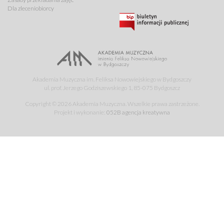
Dla zleceniobiorcy
Akademia Muzyczna im. Feliksa Nowowiejskiego w Bydgoszczy
ul. prof. Jerzego Godziszewskiego 1, 85-075 Bydgoszcz
Copyright © 2026 Akademia Muzyczna. Wszelkie prawa zastrzeżone.
Projekt i wykonanie:
052B agencja kreatywna