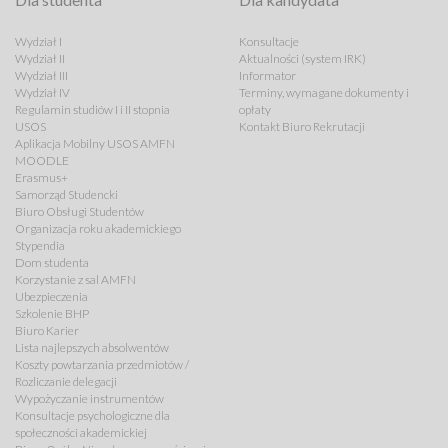
Wydział I
Konsultacje
Wydział II
Aktualności (system IRK)
Wydział III
Informator
Wydział IV
Terminy, wymagane dokumenty i
Regulamin studiów I i II stopnia
opłaty
USOS
Kontakt Biuro Rekrutacji
Aplikacja Mobilny USOS AMFN
MOODLE
Erasmus+
Samorząd Studencki
Biuro Obsługi Studentów
Organizacja roku akademickiego
Stypendia
Dom studenta
Korzystanie z sal AMFN
Ubezpieczenia
Szkolenie BHP
Biuro Karier
Lista najlepszych absolwentów
Koszty powtarzania przedmiotów /
Rozliczanie delegacji
Wypożyczanie instrumentów
Konsultacje psychologiczne dla
społeczności akademickiej