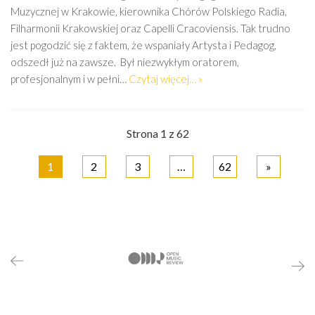
Muzycznej w Krakowie, kierownika Chórów Polskiego Radia,
Filharmonii Krakowskiej oraz Capelli Cracoviensis. Tak trudno
jest pogodzić się z faktem, że wspaniały Artysta i Pedagog,
odszedł już na zawsze. Był niezwykłym oratorem,
profesjonalnym i w pełni…
Czytaj więcej… »
Strona 1 z 62
1
2
3
…
62
»