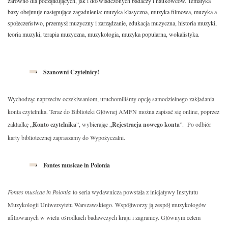
zarówno dla początkujących, jak i doświadczonych badaczy i naukowców. Tematyka
bazy obejmuje następujące zagadnienia: muzyka klasyczna, muzyka filmowa, muzyka a
społeczeństwo, przemysł muzyczny i zarządzanie, edukacja muzyczna, historia muzyki,
teoria muzyki, terapia muzyczna, muzykologia, muzyka popularna, wokalistyka.
Szanowni Czytelnicy!
Wychodząc naprzeciw oczekiwaniom, uruchomiliśmy opcję samodzielnego zakładania
konta czytelnika. Teraz do Biblioteki Głównej AMFN można zapisać się online, poprzez
zakładkę „
Konto czytelnika
”, wybierając „
Rejestracja nowego konta
”. Po odbiór
karty bibliotecznej zapraszamy do Wypożyczalni.
Fontes musicae in Polonia
Fontes musicae in Polonia
to seria wydawnicza powstała z inicjatywy Instytutu
Muzykologii Uniwersytetu Warszawskiego. Współtworzy ją zespół muzykologów
afiliowanych w wielu ośrodkach badawczych kraju i zagranicy. Głównym celem