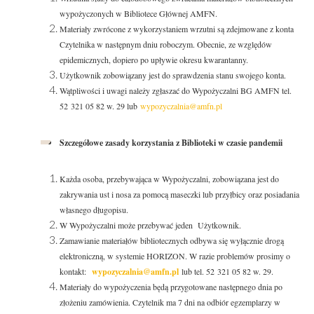
wypożyczonych w Bibliotece Głównej AMFN.
Materiały zwrócone z wykorzystaniem wrzutni są zdejmowane z konta
Czytelnika w następnym dniu roboczym. Obecnie, ze względów
epidemicznych, dopiero po upływie okresu kwarantanny.
Użytkownik zobowiązany jest do sprawdzenia stanu swojego konta.
Wątpliwości i uwagi należy zgłaszać do Wypożyczalni BG AMFN tel.
52 321 05 82 w. 29 lub
wypozyczalnia@amfn.pl
Szczegółowe zasady korzystania z Biblioteki w czasie pandemii
Każda osoba, przebywająca w Wypożyczalni, zobowiązana jest do
zakrywania ust i nosa za pomocą maseczki lub przyłbicy oraz posiadania
własnego długopisu.
W Wypożyczalni może przebywać jeden Użytkownik.
Zamawianie materiałów bibliotecznych odbywa się wyłącznie drogą
elektroniczną, w systemie HORIZON. W razie problemów prosimy o
kontakt:
wypozyczalnia@amfn.pl
lub tel. 52 321 05 82 w. 29.
Materiały do wypożyczenia będą przygotowane następnego dnia po
złożeniu zamówienia. Czytelnik ma 7 dni na odbiór egzemplarzy w