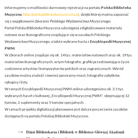
Informujemy o możliwości darmowej rejestracji na portalu
Polska Biblioteka
Muzyczna
:
http://polskabibliotekamuzyczna.pl
, dzięki której można zapoznać
się z wyjątkowymi zbiorami
Polskiego Wydawnictwa Muzycznego
.
Portal Polska Biblioteka Muzyczna udostępnia zdigitalizowane materiały
nutowe oraz ikonograficzne znajdujące się w zasobach Polskiego
Wydawnictwa Muzycznego, a także wybrane hasła z
Encyklopedii Muzycznej
PWM
.
W zbiorach online znajduje się ok. 14 tys. materiałów nutowych oraz ok. 19 tys.
materiałów ikonograficznych, w tym fotografie, grafiki przedstawiające życie
codzienne artystów i kompozytorów polskich oraz zagranicznych. Wśród
zasobów można znaleźć również panoramy miast, fotografie zabytków,
rękopisy i listy.
W ramach Encyklopedii Muzycznej PWM online udostępniono ok. 3,5 tys.
wybranych haseł z kultowej „Encyklopedii Muzycznej PWM”, obejmującej 12
tomów, 2 suplementy oraz 5 tomów specjalnych.
W ramach projektu digitalizacji planowane jest dalsze poszerzanie zasobów
dostępnych na portalu Polskiej Biblioteki Muzyczne.
Dzień Bibliotekarza i Bibliotek w Bibliotece Głównej Akademii