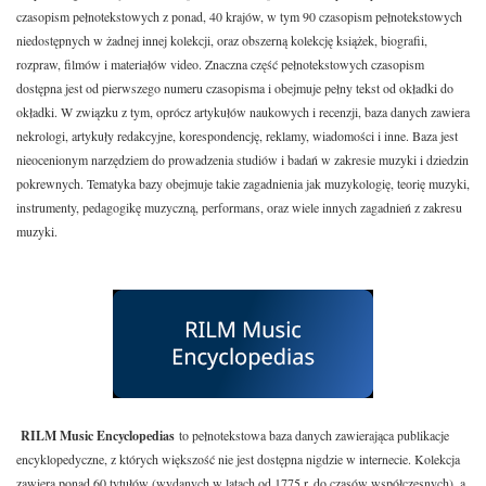
czasopism pełnotekstowych z ponad, 40 krajów, w tym 90 czasopism pełnotekstowych
niedostępnych w żadnej innej kolekcji, oraz obszerną kolekcję książek, biografii,
rozpraw, filmów i materiałów video. Znaczna część pełnotekstowych czasopism
dostępna jest od pierwszego numeru czasopisma i obejmuje pełny tekst od okładki do
okładki. W związku z tym, oprócz artykułów naukowych i recenzji, baza danych zawiera
nekrologi, artykuły redakcyjne, korespondencję, reklamy, wiadomości i inne. Baza jest
nieocenionym narzędziem do prowadzenia studiów i badań w zakresie muzyki i dziedzin
pokrewnych. Tematyka bazy obejmuje takie zagadnienia jak muzykologię, teorię muzyki,
instrumenty, pedagogikę muzyczną, performans, oraz wiele innych zagadnień z zakresu
muzyki.
RILM Music Encyclopedias
to pełnotekstowa baza danych zawierająca publikacje
encyklopedyczne, z których większość nie jest dostępna nigdzie w internecie. Kolekcja
zawiera ponad 60 tytułów (wydanych w latach od 1775 r. do czasów współczesnych), a