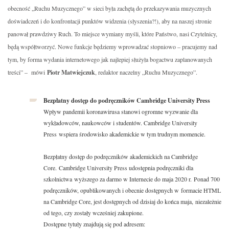
obecność „Ruchu Muzycznego” w sieci była zachętą do przekazywania muzycznych
doświadczeń i do konfrontacji punktów widzenia (słyszenia?!), aby na naszej stronie
panował prawdziwy Ruch. To miejsce wymiany myśli, które Państwo, nasi Czytelnicy,
będą współtworzyć. Nowe funkcje będziemy wprowadzać stopniowo – pracujemy nad
tym, by forma wydania internetowego jak najlepiej służyła bogactwu zaplanowanych
treści” – mówi
Piotr Matwiejczuk
, redaktor naczelny „Ruchu Muzycznego”.
Bezpłatny dostęp do podręczników Cambridge University Press
Wpływ pandemii koronawirusa stanowi ogromne wyzwanie dla
wykładowców, naukowców i studentów. Cambridge University
Press wspiera środowisko akademickie w tym trudnym momencie.
Bezpłatny dostęp do podręczników akademickich na Cambridge
Core. Cambridge University Press udostępnia podręczniki dla
szkolnictwa wyższego za darmo w Internecie do maja 2020 r. Ponad 700
podręczników, opublikowanych i obecnie dostępnych w formacie HTML
na Cambridge Core, jest dostępnych od dzisiaj do końca maja, niezależnie
od tego, czy zostały wcześniej zakupione.
Dostępne tytuły znajdują się pod adresem: