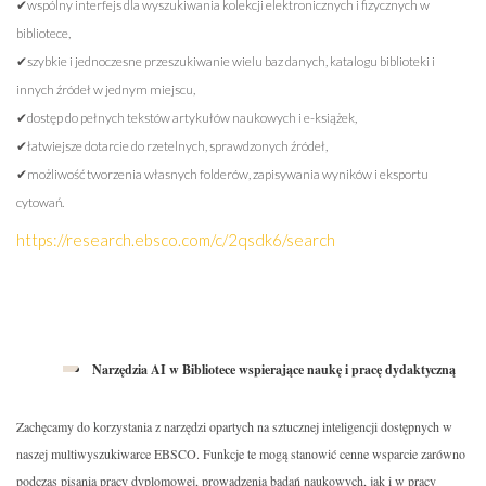
✔wspólny interfejs dla wyszukiwania kolekcji elektronicznych i fizycznych w
bibliotece,
✔szybkie i jednoczesne przeszukiwanie wielu baz danych, katalogu biblioteki i
innych źródeł w jednym miejscu,
✔dostęp do pełnych tekstów artykułów naukowych i e-książek,
✔łatwiejsze dotarcie do rzetelnych, sprawdzonych źródeł,
✔możliwość tworzenia własnych folderów, zapisywania wyników i eksportu
cytowań.
https://research.ebsco.com/c/2qsdk6/search
Narzędzia AI w Bibliotece wspierające naukę i pracę dydaktyczną
Zachęcamy do korzystania z narzędzi opartych na sztucznej inteligencji dostępnych w
naszej multiwyszukiwarce EBSCO. Funkcje te mogą stanowić cenne wsparcie zarówno
podczas pisania pracy dyplomowej, prowadzenia badań naukowych, jak i w pracy