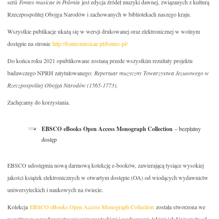
serii
Fontes musicae in Polonia
jest edycja źródeł muzyki dawnej, związanych z kulturą
Rzeczpospolitej Obojga Narodów i zachowanych w bibliotekach naszego kraju.
Wszystkie publikacje ukażą się w wersji drukowanej oraz elektronicznej w wolnym
dostępie na stronie
http://fontesmusicae.pl/fontes-pl/
Do końca roku 2021 opublikowane zostaną przede wszystkim rezultaty projektu
badawczego NPRH zatytułowanego:
Repertuar muzyczny Towarzystwa Jezusowego w
Rzeczpospolitej Obojga Narodów (1565-1773).
Zachęcamy do korzystania.
EBSCO eBooks Open Access Monograph Collection
– bezpłatny
dostęp
EBSCO udostępnia nową darmową kolekcję e-booków, zawierającą tysiące wysokiej
jakości książek elektronicznych w otwartym dostępie (OA) od wiodących wydawnictw
uniwersyteckich i naukowych na świecie.
Kolekcja
EBSCO eBooks Open Access Monograph Collection
została stworzona we