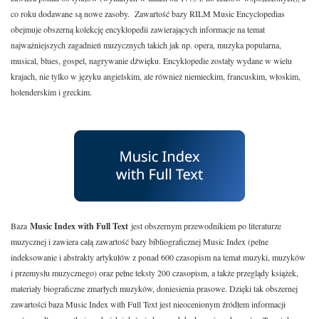
co roku dodawane są nowe zasoby. Zawartość bazy RILM Music Encyclopedias
obejmuje obszerną kolekcję encyklopedii zawierających informacje na temat
najważniejszych zagadnień muzycznych takich jak np. opera, muzyka popularna,
musical, blues, gospel, nagrywanie dźwięku. Encyklopedie zostały wydane w wielu
krajach, nie tylko w języku angielskim, ale również niemieckim, francuskim, włoskim,
holenderskim i greckim.
Baza
Music Index with Full Text
jest obszernym przewodnikiem po literaturze
muzycznej i zawiera całą zawartość bazy bibliograficznej Music Index (pełne
indeksowanie i abstrakty artykułów z ponad 600 czasopism na temat muzyki, muzyków
i przemysłu muzycznego) oraz pełne teksty 200 czasopism, a także przeglądy książek,
materiały biograficzne zmarłych muzyków, doniesienia prasowe. Dzięki tak obszernej
zawartości baza Music Index with Full Text jest nieocenionym źródłem informacji