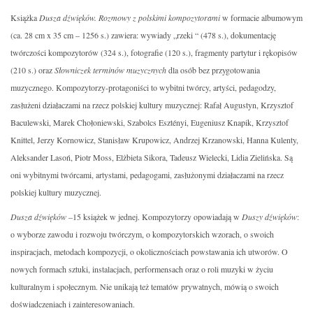
Książka
Dusza dźwięków. Rozmowy z polskimi kompozytorami
w formacie albumowym
(ca. 28 cm x 35 cm – 1256 s.) zawiera: wywiady „rzeki “ (478 s.), dokumentację
twórczości kompozytorów (324 s.), fotografie (120 s.), fragmenty partytur i rękopisów
(210 s.) oraz
Słowniczek terminów muzycznych
dla osób bez przygotowania
muzycznego. Kompozytorzy-protagoniści to wybitni twórcy, artyści, pedagodzy,
zasłużeni działaczami na rzecz polskiej kultury muzycznej: Rafał Augustyn, Krzysztof
Baculewski, Marek Chołoniewski, Szabolcs Esztényi, Eugeniusz Knapik, Krzysztof
Knittel, Jerzy Kornowicz, Stanisław Krupowicz, Andrzej Krzanowski, Hanna Kulenty,
Aleksander Lasoń, Piotr Moss, Elżbieta Sikora, Tadeusz Wielecki, Lidia Zielińska. Są
oni wybitnymi twórcami, artystami, pedagogami, zasłużonymi działaczami na rzecz
polskiej kultury muzycznej.
Dusza dźwięków
–15 książek w jednej. Kompozytorzy opowiadają w
Duszy dźwięków
:
o wyborze zawodu i rozwoju twórczym, o kompozytorskich wzorach, o swoich
inspiracjach, metodach kompozycji, o okolicznościach powstawania ich utworów. O
nowych formach sztuki, instalacjach, performensach oraz o roli muzyki w życiu
kulturalnym i społecznym. Nie unikają też tematów prywatnych, mówią o swoich
doświadczeniach i zainteresowaniach.