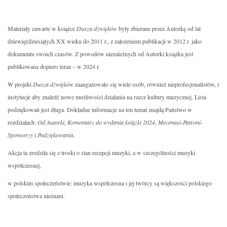
Materiały zawarte w książce
Dusza dźwięków
były zbierane przez Autorkę od lat
dziewięćdziesiątych XX wieku do 2011 r., z założeniem publikacji w 2012 r. jako
dokumentu swoich czasów. Z powodów niezależnych od Autorki książka jest
publikowana dopiero teraz – w 2024 r.
W projekt
Dusza dźwięków
zaangażowało się wiele osób, również nieprofesjonalistów, i
instytucje aby znaleźć nowe możliwości działania na rzecz kultury muzycznej. Lista
podziękowań jest długa. Dokładne informacje na ten temat znajdą Państwo w
rozdziałach:
Od Autorki, Komentarz do wydania książki 2024, Mecenasi-Patroni-
Sponsorzy
i
Podziękowania
.
Akcja ta zrodziła się z troski o stan recepcji muzyki, a w szczególności muzyki
współczesnej,
w polskim społeczeństwie: muzyka współczesna i jej twórcy są większości polskiego
społeczeństwa nieznani.