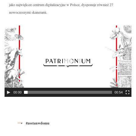
jako największe centrum digitalizacyjne w Polsce, dysponuje również 27
nowoczesnymi skanerami.
Odtwarzacz
video
00:00
00:54
#zostanwdomu