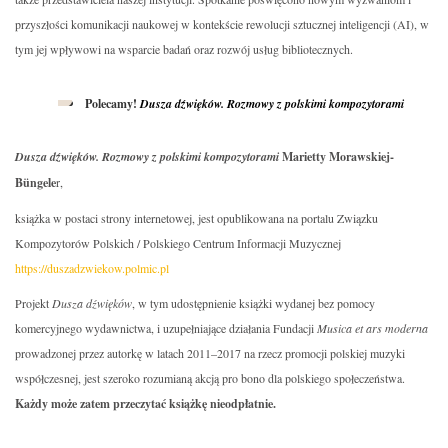
przyszłości komunikacji naukowej w kontekście rewolucji sztucznej inteligencji (AI), w
tym jej wpływowi na wsparcie badań oraz rozwój usług bibliotecznych.
Polecamy!
Dusza dźwięków. Rozmowy z polskimi kompozytorami
Dusza dźwięków. Rozmowy z polskimi kompozytorami
Marietty Morawskiej-
Büngele
r,
książka w postaci strony internetowej, jest opublikowana na portalu Związku
Kompozytorów Polskich / Polskiego Centrum Informacji Muzycznej
https://duszadzwiekow.polmic.pl
Projekt
Dusza dźwięków
, w tym udostępnienie książki wydanej bez pomocy
komercyjnego wydawnictwa, i uzupełniające działania Fundacji
Musica et ars moderna
prowadzonej przez autorkę w latach 2011–2017 na rzecz promocji polskiej muzyki
współczesnej, jest szeroko rozumianą akcją pro bono dla polskiego społeczeństwa.
Każdy może zatem przeczytać książkę nieodpłatnie.