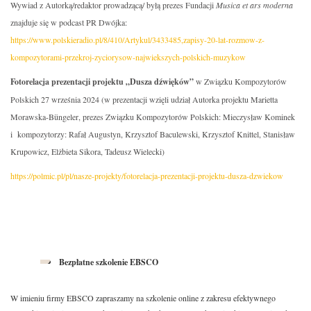
Wywiad z Autorką/redaktor prowadzącą/ byłą prezes Fundacji
Musica et ars moderna
znajduje się w podcast PR Dwójka:
https://www.polskieradio.pl/8/410/Artykul/3433485,zapisy-20-lat-rozmow-z-
kompozytorami-przekroj-zyciorysow-najwiekszych-polskich-muzykow
Fotorelacja prezentacji projektu „Dusza dźwięków”
w Związku Kompozytorów
Polskich 27 września 2024 (w prezentacji wzięli udział Autorka projektu Marietta
Morawska-Büngeler, prezes Związku Kompozytorów Polskich: Mieczysław Kominek
i kompozytorzy: Rafał Augustyn, Krzysztof Baculewski, Krzysztof Knittel, Stanisław
Krupowicz, Elżbieta Sikora, Tadeusz Wielecki)
https://polmic.pl/pl/nasze-projekty/fotorelacja-prezentacji-projektu-dusza-dzwiekow
Bezpłatne szkolenie EBSCO
W imieniu firmy EBSCO zapraszamy na szkolenie online z zakresu efektywnego