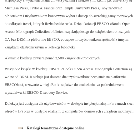
współpracy z wydawnictwami uniwersyteckimi i naukowymi, takimi jak University of
Michigan Press, Taylor & Francis oraz Temple University Press, aby zapewnić
bibliotekom i użytkownikom końcowym wybór i dostęp do szerokiej gamy możliwych
do odkrycia treści, których liczba będzie rosła. Dzięki kolekcji EBSCO eBooks Open
Access Monograph Collection biblioteki uzyskują dostęp do książek elektronicznych
OA bez DRM na platformie EBSCO, co zapewni użytkownikom spójność z innymi
książkami elektronicznymi w kolekcji biblioteki.
Aktualnie kolekcja zawiera ponad 2,500 książek elektronicznych.
Wszystkie książki w kolekcji EBSCO eBooks Open Access Monograph Collection są
wolne od DRM. Kolekcja jest dostęna dla użytkowników bezpłatnie na platformie
EBSCOhost, a zawarte w niej eBooki są łatwe do znalezienia za pośrednictwem
wyszukiwarki EBSCO Discovery Service.
Kolekcja jest dostępna dla użytkowników w dostępie instytucjonalnym (w ramach sieci
adresów IP) oraz w dostępie zdalnym, z komputerów domowych i urządzeń mobilnych.
Katalogi tematyczne dostępne online