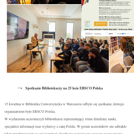
Spotkanie Bibliotekarzy na 25 lecie EBSCO Polska
15 kwietnia w Biblioteka Uniwersytecka w Warszawie odbyło się spotkanie, którego
organizatorem było EBSCO Polska.
W wydarzeniu uczestniczyli bibliotekarze reprezentujący różne dziedziny nauki,
specjaliści informacji oraz wydawcy z całej Polski. W gronie uczestników nie zabrakło
także przedstawiciela naszej instytucji. Spotkanie poświęcono nowym wyzwaniom i