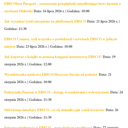
EBSCOhost Passport – rozszerzenie przeglądarki umożliwiające łatwe łączenie z
zasobami biblioteki
Data: 16 lipca 2026 r. | Godzina: 10:00
Jak wyszukać tytuł czasopisma na platformach EBSCO
Data: 21 lipca 2026 r. |
Godzina: 11:30
EBSCO Connect, czyli wszystko o produktach i serwisach EBSCO w jednym
miejscu
Data: 23 lipca 2026 r. | Godzina: 10:00
Jak kupować e-książki za pomocą księgarni internetowej EBSCO?
Data: 19
sierpnia 2026 r. | Godzina: 12:00
Wyszukiwarka naukowa EBSCO Discovery Service od podstaw
Data: 21
sierpnia 2026 r. | Godzina: 10:00
Podręczniki Pearson w EBSCO – dostęp, wyszukiwanie i wykorzystanie
Data: 24
sierpnia 2026 r. | Godzina: 11:30
Odświeżone interfejsy EBSCO – co się zmieniło i jak z nich korzystać
Data: 26
sierpnia 2026 r. | Godzina: 11:30
Sztuczna inteligencja w EBSCO – nowe funkcje i możliwości
Data: 27 sierpnia