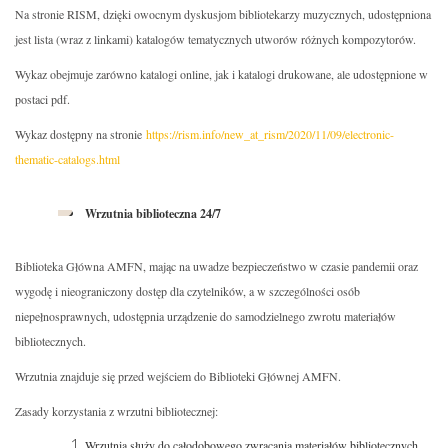
Na stronie RISM, dzięki owocnym dyskusjom bibliotekarzy muzycznych, udostępniona
jest lista (wraz z linkami) katalogów tematycznych utworów różnych kompozytorów.
Wykaz obejmuje zarówno katalogi online, jak i katalogi drukowane, ale udostępnione w
postaci pdf.
Wykaz dostępny na stronie
https://rism.info/new_at_rism/2020/11/09/electronic-
thematic-catalogs.html
Wrzutnia biblioteczna 24/7
Biblioteka Główna AMFN, mając na uwadze bezpieczeństwo w czasie pandemii oraz
wygodę i nieograniczony dostęp dla czytelników, a w szczególności osób
niepełnosprawnych, udostępnia urządzenie do samodzielnego zwrotu materiałów
bibliotecznych.
Wrzutnia znajduje się przed wejściem do Biblioteki Głównej AMFN.
Zasady korzystania z wrzutni bibliotecznej:
Wrzutnia służy do całodobowego zwracania materiałów bibliotecznych