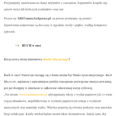
Przyjmujemy zamówienia na skany artykułów z czasopism, fragmentów książek (np.
spisów treści lub krótszych rozdziałów) oraz nut.
Piszcie na:
bibl@amuz.bydgoszcz.pl
, na pewno postaramy się pomóc!
Zamówienia realizowane są dwa razy w tygodniu (środy i piątki), według kolejności
zgłoszeń.
RUCH w sieci
Rusza nowa strona internetowa
Ruchu Muzycznego
!
Ruch w sieci! Nawet nie ruszając się z domu można być blisko życia muzycznego.
Ruch
Muzyczny
, najstarsze i najważniejsze polskie czasopismo poświęcone muzyce poważnej,
jest już dostępny w internecie w całkowicie odnowionej wersji cyfrowej.
„Na stronie
www.ruchmuzyczny.pl
udostępniamy teksty z wydań papierowych i o wiele
więcej aktualności, niepublikowane w wydaniu papierowym relacje z wydarzeń
muzycznych oraz materiały wideo. Wkrótce pojawią się również podcasty oraz autorskie
blogi redakcyjne. Każdy artykuł będzie można także skomentować. Zależy nam, aby