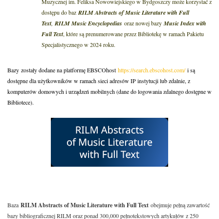
Muzycznej im. Feliksa Nowowiejskiego w Bydgoszczy może korzystać z
dostępu do baz
RILM Abstracts of Music Literature with Full
Text
,
RILM Music Encyclopedias
oraz nowej bazy
Music Index with
Full Text
, które są prenumerowane przez Bibliotekę w ramach Pakietu
Specjalistycznego w 2024 roku.
Bazy
zostały dodane na platformę EBSCOhost
https://search.ebscohost.com/
i są
dostępne dla użytkowników w ramach sieci adresów IP instytucji lub zdalnie, z
komputerów domowych i urządzeń mobilnych (dane do logowania zdalnego dostępne w
Bibliotece).
Baza
RILM Abstracts of Music Literature with Full Text
obejmuje pełną zawartość
bazy bibliograficznej RILM oraz ponad 300,000 pełnotekstowych artykułów z 250