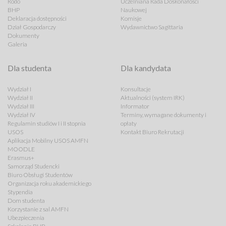
Rodo
Uczelniana Rada Doskonałości
BHP
Naukowej
Deklaracja dostępności
Komisje
Dział Gospodarczy
Wydawnictwo Sagittaria
Dokumenty
Galeria
Dla studenta
Dla kandydata
Wydział I
Konsultacje
Wydział II
Aktualności (system IRK)
Wydział III
Informator
Wydział IV
Terminy, wymagane dokumenty i
Regulamin studiów I i II stopnia
opłaty
USOS
Kontakt Biuro Rekrutacji
Aplikacja Mobilny USOS AMFN
MOODLE
Erasmus+
Samorząd Studencki
Biuro Obsługi Studentów
Organizacja roku akademickiego
Stypendia
Dom studenta
Korzystanie z sal AMFN
Ubezpieczenia