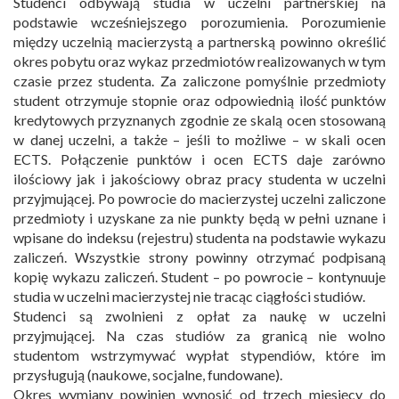
Studenci odbywają studia w uczelni partnerskiej na
podstawie wcześniejszego porozumienia. Porozumienie
między uczelnią macierzystą a partnerską powinno określić
okres pobytu oraz wykaz przedmiotów realizowanych w tym
czasie przez studenta. Za zaliczone pomyślnie przedmioty
student otrzymuje stopnie oraz odpowiednią ilość punktów
kredytowych przyznanych zgodnie ze skalą ocen stosowaną
w danej uczelni, a także – jeśli to możliwe – w skali ocen
ECTS. Połączenie punktów i ocen ECTS daje zarówno
ilościowy jak i jakościowy obraz pracy studenta w uczelni
przyjmującej. Po powrocie do macierzystej uczelni zaliczone
przedmioty i uzyskane za nie punkty będą w pełni uznane i
wpisane do indeksu (rejestru) studenta na podstawie wykazu
zaliczeń. Wszystkie strony powinny otrzymać podpisaną
kopię wykazu zaliczeń. Student – po powrocie – kontynuuje
studia w uczelni macierzystej nie tracąc ciągłości studiów.
Studenci są zwolnieni z opłat za naukę w uczelni
przyjmującej. Na czas studiów za granicą nie wolno
studentom wstrzymywać wypłat stypendiów, które im
przysługują (naukowe, socjalne, fundowane).
Okres wymiany powinien wynosić od trzech miesięcy do