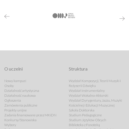
O uczelni
Struktura
Nowy kampus!
Wydział Kompozycji, Teorii Muzyki i
Osoby
Reżyserii Dźwięku
Działalność artystyczna
Wydział Instrumentalny
Działalność naukowa
Wydział Wokalno-Aktorski
Ogłoszenia
Wydział Dyrygentury, Jazzu, Muzyki
Zamówienia publiczne
Kościelnej i Edukacji Muzycznej
Projekty unijne
Szkoła Doktorska
Zadania finansowane przez MKiDN
Studium Pedagogiczne
Konkursy/Stanowiska
Studium Języków Obcych
Wybory
Biblioteka z Fonoteką