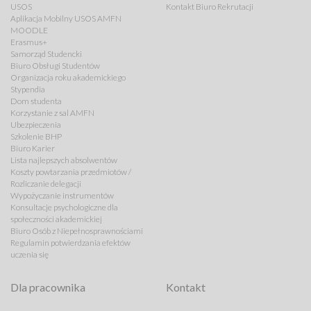
USOS
Kontakt Biuro Rekrutacji
Aplikacja Mobilny USOS AMFN
MOODLE
Erasmus+
Samorząd Studencki
Biuro Obsługi Studentów
Organizacja roku akademickiego
Stypendia
Dom studenta
Korzystanie z sal AMFN
Ubezpieczenia
Szkolenie BHP
Biuro Karier
Lista najlepszych absolwentów
Koszty powtarzania przedmiotów /
Rozliczanie delegacji
Wypożyczanie instrumentów
Konsultacje psychologiczne dla
społeczności akademickiej
Biuro Osób z Niepełnosprawnościami
Regulamin potwierdzania efektów
uczenia się
Dla pracownika
Kontakt