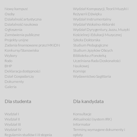
Nowy kampus!
Wydział Kompozycji, Teorii Muzyki i
Osoby
Reżyserii Dźwięku
Działalność artystyczna
Wydział Instrumentalny
Działalność naukowa
Wydział Wokalno-Aktorski
Ogłoszenia
Wydział Dyrygentury, Jazzu, Muzyki
Zamówienia publiczne
Kościelnej i Edukacji Muzycznej
Projekty unijne
Szkoła Doktorska
Zadania finansowane przez MKiDN
Studium Pedagogiczne
Konkursy/Stanowiska
Studium Języków Obcych
Wybory
Biblioteka z Fonoteką
Rodo
Uczelniana Rada Doskonałości
BHP
Naukowej
Deklaracja dostępności
Komisje
Dział Gospodarczy
Wydawnictwo Sagittaria
Dokumenty
Galeria
Dla studenta
Dla kandydata
Wydział I
Konsultacje
Wydział II
Aktualności (system IRK)
Wydział III
Informator
Wydział IV
Terminy, wymagane dokumenty i
Regulamin studiów I i II stopnia
opłaty