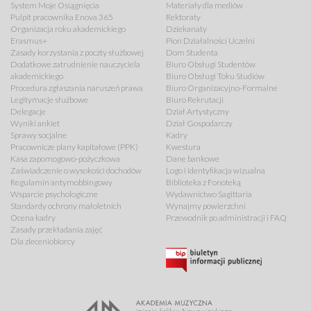
System Moje Osiągnięcia
Materiały dla mediów
Pulpit pracownika Enova 365
Rektoraty
Organizacja roku akademickiego
Dziekanaty
Erasmus+
Pion Działalności Uczelni
Zasady korzystania z poczty służbowej
Dom Studenta
Dodatkowe zatrudnienie nauczyciela
Biuro Obsługi Studentów
akademickiego
Biuro Obsługi Toku Studiów
Procedura zgłaszania naruszeń prawa
Biuro Organizacyjno-Formalne
Legitymacje służbowe
Biuro Rekrutacji
Delegacje
Dział Artystyczny
Wyniki ankiet
Dział Gospodarczy
Sprawy socjalne
Kadry
Pracownicze plany kapitałowe (PPK)
Kwestura
Kasa zapomogowo-pożyczkowa
Dane bankowe
Zaświadczenie o wysokości dochodów
Logo i identyfikacja wizualna
Regulamin antymobbingowy
Biblioteka z Fonoteką
Wsparcie psychologiczne
Wydawnictwo Sagittaria
Standardy ochrony małoletnich
Wynajmy powierzchni
Ocena kadry
Przewodnik po administracji i FAQ
Zasady przekładania zajęć
Dla zleceniobiorcy