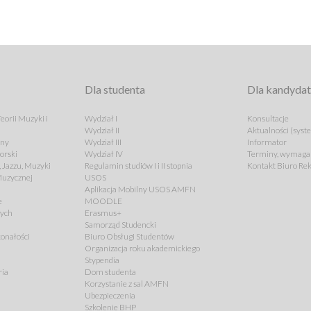
Dla studenta
Dla kandyda
eorii Muzyki i
Wydział I
Konsultacje
Wydział II
Aktualności (syst
lny
Wydział III
Informator
orski
Wydział IV
Terminy, wymagan
 Jazzu, Muzyki
Regulamin studiów I i II stopnia
Kontakt Biuro Rek
 Muzycznej
USOS
Aplikacja Mobilny USOS AMFN
e
MOODLE
cych
Erasmus+
Samorząd Studencki
onałości
Biuro Obsługi Studentów
Organizacja roku akademickiego
Stypendia
ria
Dom studenta
Korzystanie z sal AMFN
Ubezpieczenia
Szkolenie BHP