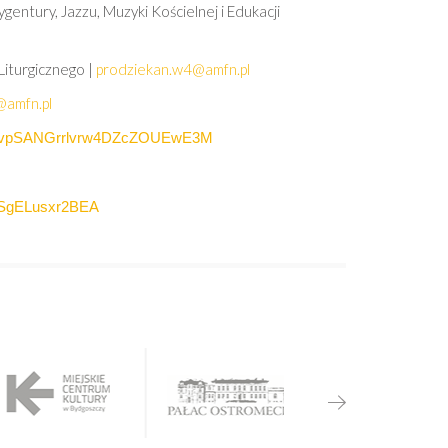
entury, Jazzu, Muzyki Kościelnej i Edukacji
iturgicznego |
prodziekan.w4@amfn.pl
amfn.pl
F0D2VvpSANGrrlvrw4DZcZOUEwE3M
49LSgELusxr2BEA