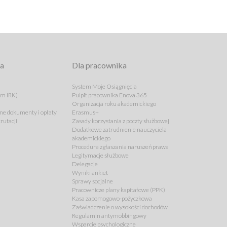
ta
Dla pracownika
System Moje Osiągnięcia
em IRK)
Pulpit pracownika Enova 365
Organizacja roku akademickiego
e dokumenty i opłaty
Erasmus+
rutacji
Zasady korzystania z poczty służbowej
Dodatkowe zatrudnienie nauczyciela
akademickiego
Procedura zgłaszania naruszeń prawa
Legitymacje służbowe
Delegacje
Wyniki ankiet
Sprawy socjalne
Pracownicze plany kapitałowe (PPK)
Kasa zapomogowo-pożyczkowa
Zaświadczenie o wysokości dochodów
Regulamin antymobbingowy
Wsparcie psychologiczne