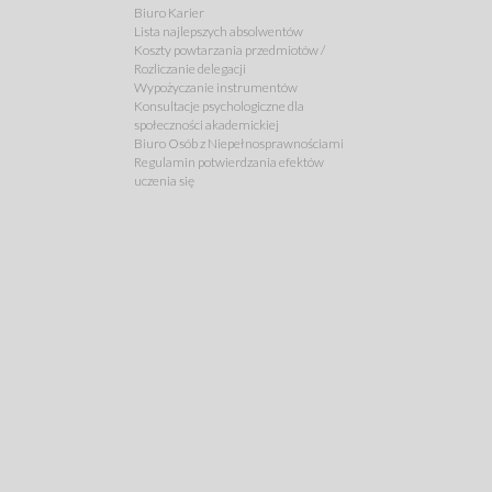
Biuro Karier
Lista najlepszych absolwentów
Koszty powtarzania przedmiotów /
Rozliczanie delegacji
Wypożyczanie instrumentów
Konsultacje psychologiczne dla
społeczności akademickiej
Biuro Osób z Niepełnosprawnościami
Regulamin potwierdzania efektów
uczenia się