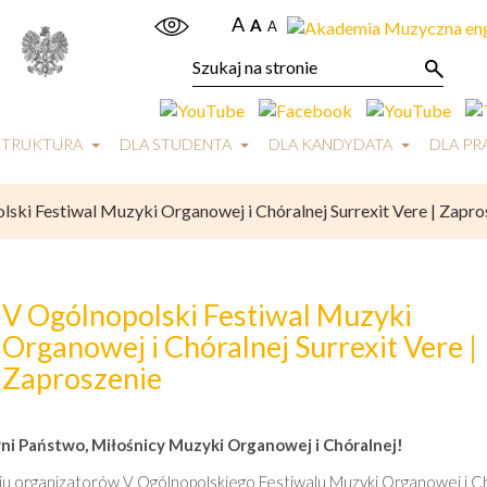
A
A
A
STRUKTURA
DLA STUDENTA
DLA KANDYDATA
DLA P
ski Festiwal Muzyki Organowej i Chóralnej Surrexit Vere | Zapro
V Ogólnopolski Festiwal Muzyki
Organowej i Chóralnej Surrexit Vere |
Zaproszenie
i Państwo, Miłośnicy Muzyki Organowej i Chóralnej!
iu organizatorów V Ogólnopolskiego Festiwalu Muzyki Organowej i C