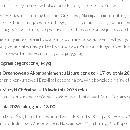
z najstarszych miast w Polsce oraz historycznej stolicy Kujaw.
cji Festiwalu planujemy Konkurs Organowy Akompaniamentu Liturgic
zące. Podobnie, jak w roku ubiegłym, szczególnie chcemy zwrócić uwag
cnego. Niezmiennie, ideą Festiwalu jest troska o kondycję polskiej chór
ie z innymi zespołami to szansa na wymianę doświadczeń niezbędnych 
any, że udział w naszym Festiwalu pozwoli Państwu zdobyć nowe doś
im przeżyć fantastyczną, muzyczną przygodę.
ogram tegorocznej edycji:
s Organowego Akompaniamentu Liturgicznego – 17 kwietnia 20
chania konkursowe | Bazylika katedralna pw. Wniebowzięcia Najświęt
 Muzyki Chóralnej – 18 kwietnia 2026 roku
chania konkursowe chórów | Kościół św. Stanisława BM, ul. Żeroms
tnia 2026 roku, godz. 18:00
ta Msza Święta pod przewodnictwem JE Księdza Biskupa Krzysztof
a katedralna pw. Wniebowzięcia Najświętszej Marii Panny, Plac Koper