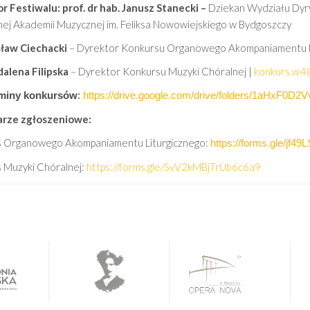
r Festiwalu: prof. dr hab. Janusz Stanecki –
Dziekan Wydziału Dyryg
ej Akademii Muzycznej im. Feliksa Nowowiejskiego w Bydgoszczy
sław Ciechacki
– Dyrektor Konkursu Organowego Akompaniamentu L
alena Filipska
– Dyrektor Konkursu Muzyki Chóralnej |
konkurs.w4@
miny konkursów
:
https://drive.google.com/drive/folders/1aHx
arze zgłoszeniowe:
 Organowego Akompaniamentu Liturgicznego:
https://forms.gle/jf
 Muzyki Chóralnej:
https://forms.gle/SvV2kMBjTrUb6c6a9