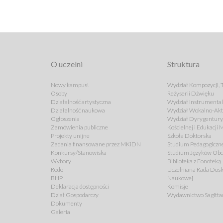
O uczelni
Struktura
Nowy kampus!
Wydział Kompozycji, T
Osoby
Reżyserii Dźwięku
Działalność artystyczna
Wydział Instrumenta
Działalność naukowa
Wydział Wokalno-Akt
Ogłoszenia
Wydział Dyrygentury,
Zamówienia publiczne
Kościelnej i Edukacji
Projekty unijne
Szkoła Doktorska
Zadania finansowane przez MKiDN
Studium Pedagogiczn
Konkursy/Stanowiska
Studium Języków Ob
Wybory
Biblioteka z Fonoteką
Rodo
Uczelniana Rada Dosk
BHP
Naukowej
Deklaracja dostępności
Komisje
Dział Gospodarczy
Wydawnictwo Sagitta
Dokumenty
Galeria