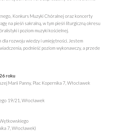
znego, Konkurs Muzyki Chóralnej oraz koncerty
ę na pieśń sakralną, w tym pieśń liturgiczną okresu
alistyki i poziom muzyki kościelnej.
dla rozwoju wiedzy i umiejętności. Jestem
wiadczenia, podnieść poziom wykonawczy, a przede
26 roku
szej Marii Panny, Plac Kopernika 7, Włocławek
kiego 19/21, Włocławek
a Wętkowskiego
nika 7, Włocławek)