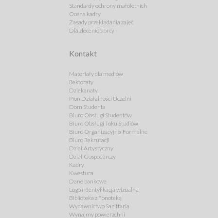
Standardy ochrony małoletnich
Ocena kadry
Zasady przekładania zajęć
Dla zleceniobiorcy
Kontakt
Materiały dla mediów
Rektoraty
Dziekanaty
Pion Działalności Uczelni
Dom Studenta
Biuro Obsługi Studentów
Biuro Obsługi Toku Studiów
Biuro Organizacyjno-Formalne
Biuro Rekrutacji
Dział Artystyczny
Dział Gospodarczy
Kadry
Kwestura
Dane bankowe
Logo i identyfikacja wizualna
Biblioteka z Fonoteką
Wydawnictwo Sagittaria
Wynajmy powierzchni