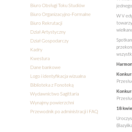
Biuro Obsługi Toku Studiów
jednego 
Biuro Organizacyjno-Formalne
W V edy
Biuro Rekrutacji
towarzys
wielkano
Dział Artystyczny
Spotkan
Dział Gospodarczy
przekon
Kadry
wszystk
Kwestura
Harmon
Dane bankowe
Konkur
Logo i identyfikacja wizualna
Przesłu
Biblioteka z Fonoteką
Konkurs
Wydawnictwo Sagittaria
Przesłu
Wynajmy powierzchni
18 kwie
Przewodnik po administracji i FAQ
Uroczys
(Bazylik