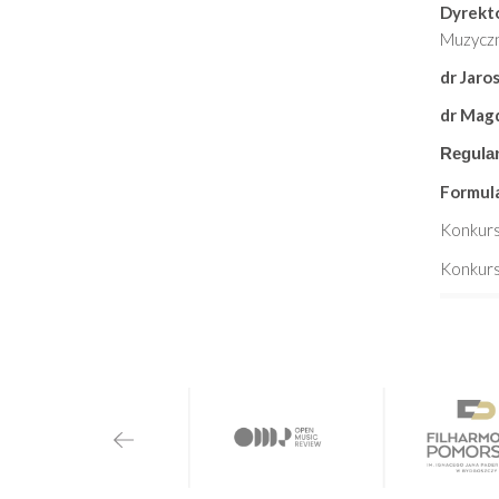
Dyrekto
Muzyczn
dr Jaro
dr Magd
Regula
Formul
Konkurs
Konkurs