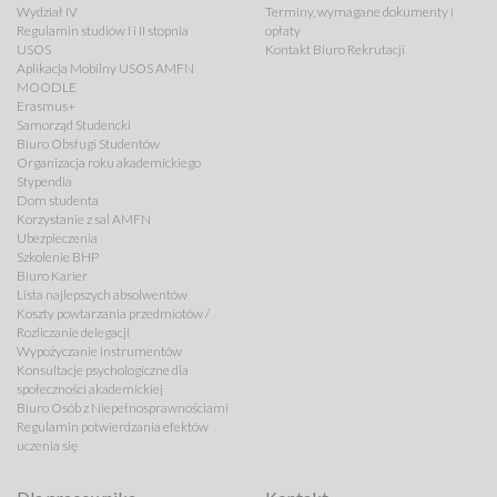
Wydział IV
Terminy, wymagane dokumenty i
Regulamin studiów I i II stopnia
opłaty
USOS
Kontakt Biuro Rekrutacji
Aplikacja Mobilny USOS AMFN
MOODLE
Erasmus+
Samorząd Studencki
Biuro Obsługi Studentów
Organizacja roku akademickiego
Stypendia
Dom studenta
Korzystanie z sal AMFN
Ubezpieczenia
Szkolenie BHP
Biuro Karier
Lista najlepszych absolwentów
Koszty powtarzania przedmiotów /
Rozliczanie delegacji
Wypożyczanie instrumentów
Konsultacje psychologiczne dla
społeczności akademickiej
Biuro Osób z Niepełnosprawnościami
Regulamin potwierdzania efektów
uczenia się