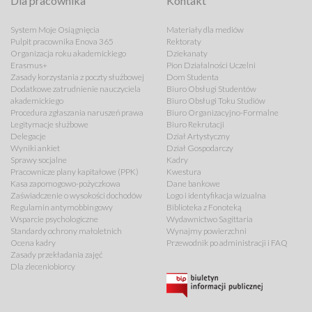
Dla pracownika
Kontakt
System Moje Osiągnięcia
Materiały dla mediów
Pulpit pracownika Enova 365
Rektoraty
Organizacja roku akademickiego
Dziekanaty
Erasmus+
Pion Działalności Uczelni
Zasady korzystania z poczty służbowej
Dom Studenta
Dodatkowe zatrudnienie nauczyciela
Biuro Obsługi Studentów
akademickiego
Biuro Obsługi Toku Studiów
Procedura zgłaszania naruszeń prawa
Biuro Organizacyjno-Formalne
Legitymacje służbowe
Biuro Rekrutacji
Delegacje
Dział Artystyczny
Wyniki ankiet
Dział Gospodarczy
Sprawy socjalne
Kadry
Pracownicze plany kapitałowe (PPK)
Kwestura
Kasa zapomogowo-pożyczkowa
Dane bankowe
Zaświadczenie o wysokości dochodów
Logo i identyfikacja wizualna
Regulamin antymobbingowy
Biblioteka z Fonoteką
Wsparcie psychologiczne
Wydawnictwo Sagittaria
Standardy ochrony małoletnich
Wynajmy powierzchni
Ocena kadry
Przewodnik po administracji i FAQ
Zasady przekładania zajęć
Dla zleceniobiorcy