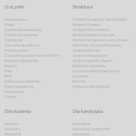
O uczelni
Struktura
Nowy kampus!
Wydział Kompozycji, Teorii Muzyki i
Osoby
Reżyserii Dźwięku
Działalność artystyczna
Wydział Instrumentalny
Działalność naukowa
Wydział Wokalno-Aktorski
Ogłoszenia
Wydział Dyrygentury, Jazzu, Muzyki
Zamówienia publiczne
Kościelnej i Edukacji Muzycznej
Projekty unijne
Szkoła Doktorska
Zadania finansowane przez MKiDN
Studium Pedagogiczne
Konkursy/Stanowiska
Studium Języków Obcych
Wybory
Biblioteka z Fonoteką
Rodo
Uczelniana Rada Doskonałości
BHP
Naukowej
Deklaracja dostępności
Komisje
Dział Gospodarczy
Wydawnictwo Sagittaria
Dokumenty
Galeria
Dla studenta
Dla kandydata
Wydział I
Konsultacje
Wydział II
Aktualności (system IRK)
Wydział III
Informator