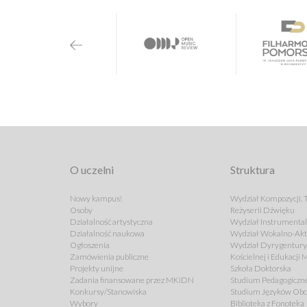
O uczelni
Struktura
Nowy kampus!
Wydział Kompozycji, T
Osoby
Reżyserii Dźwięku
Działalność artystyczna
Wydział Instrumenta
Działalność naukowa
Wydział Wokalno-Akt
Ogłoszenia
Wydział Dyrygentury,
Zamówienia publiczne
Kościelnej i Edukacji
Projekty unijne
Szkoła Doktorska
Zadania finansowane przez MKiDN
Studium Pedagogiczn
Konkursy/Stanowiska
Studium Języków Ob
Wybory
Biblioteka z Fonoteką