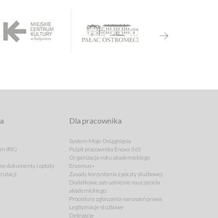
ta
Dla pracownika
System Moje Osiągnięcia
em IRK)
Pulpit pracownika Enova 365
Organizacja roku akademickiego
e dokumenty i opłaty
Erasmus+
rutacji
Zasady korzystania z poczty służbowej
Dodatkowe zatrudnienie nauczyciela
akademickiego
Procedura zgłaszania naruszeń prawa
Legitymacje służbowe
Delegacje