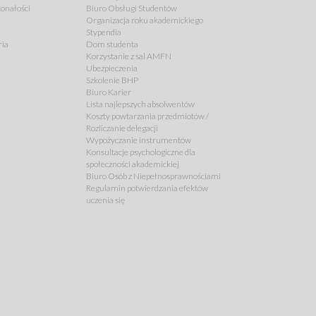
onałości
Biuro Obsługi Studentów
Organizacja roku akademickiego
Stypendia
ria
Dom studenta
Korzystanie z sal AMFN
Ubezpieczenia
Szkolenie BHP
Biuro Karier
Lista najlepszych absolwentów
Koszty powtarzania przedmiotów /
Rozliczanie delegacji
Wypożyczanie instrumentów
Konsultacje psychologiczne dla
społeczności akademickiej
Biuro Osób z Niepełnosprawnościami
Regulamin potwierdzania efektów
uczenia się