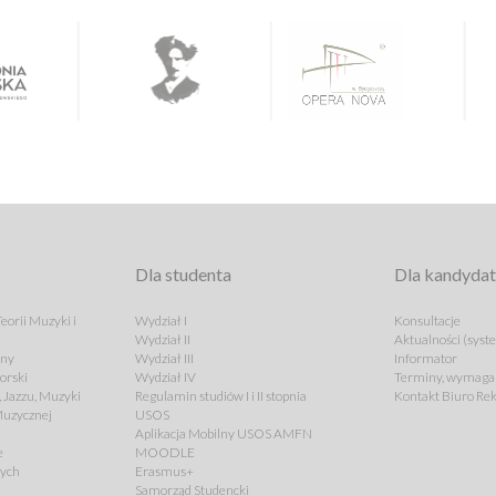
Dla studenta
Dla kandyda
eorii Muzyki i
Wydział I
Konsultacje
Wydział II
Aktualności (syst
lny
Wydział III
Informator
orski
Wydział IV
Terminy, wymagan
 Jazzu, Muzyki
Regulamin studiów I i II stopnia
Kontakt Biuro Rek
 Muzycznej
USOS
Aplikacja Mobilny USOS AMFN
e
MOODLE
cych
Erasmus+
Samorząd Studencki