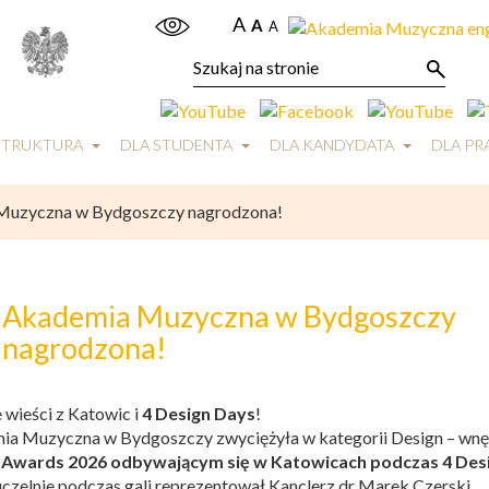
A
A
A
STRUKTURA
DLA STUDENTA
DLA KANDYDATA
DLA P
Muzyczna w Bydgoszczy nagrodzona!
Akademia Muzyczna w Bydgoszczy
nagrodzona!
 wieści z Katowic i
4 Design Days
!
a Muzyczna w Bydgoszczy zwyciężyła w kategorii Design – wnęt
 Awards 2026 odbywającym się w Katowicach podczas 4 Des
czelnie podczas gali reprezentował Kanclerz dr Marek Czerski.