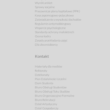
Wyniki ankiet
Sprawy socjalne
Pracownicze plany kapitałowe (PPK)
Kasa zapomogowo-pożyczkowa
Zaświadczenie o wysokości dochodów
Regulamin antymobbingowy
Wsparcie psychologiczne
Standardy ochrony małoletnich
Ocena kadry
Zasady przekładania zajęć
Dla zleceniobiorcy
Kontakt
Materiały dla mediów
Rektoraty
Dziekanaty
Pion Działalności Uczelni
Dom Studenta
Biuro Obsługi Studentów
Biuro Obsługi Toku Studiów
Biuro Organizacyjno-Formalne
Biuro Rekrutacji
Dział Artystyczny
Dział Gospodarczy